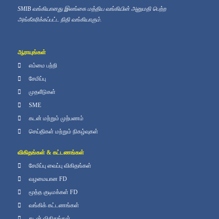
SMIB வங்கியானது இலங்கை மத்திய வங்கியின் அனுமதி பெற்ற
அங்கீகரிக்கப்பட்ட நிதி வங்கியாகும்.
ஆராயுங்கள்
எம்மை பற்றி
சேமிப்பு
முதலீடுகள்
SME
கடன் மற்றும் முற்பணம்
செய்திகள் மற்றும் நிகழ்வுகள்
விகிதங்கள் & கட்டணங்கள்
சேமிப்பு வைப்பு விகிதங்கள்
வழமையான FD
மூத்த குடிமக்கள் FD
வங்கிக் கட்டணங்கள்
கடன் விகிதங்கள்