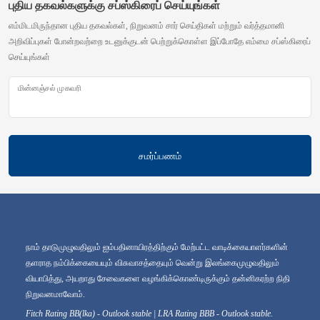
புதிய தகவல்களுக்கு சப்ஸ்கிரைப் செய்யுங்கள்
எம்மிடமிருந்தான புதிய தகவல்கள், நிறுவனம் சார் செய்திகள் மற்றும் வர்த்தமானி
அறிவிப்புகள் போன்றவற்றை உடனுக்குடன் பெற்றுக்கொள்ள இப்போதே எம்மை சப்ஸ்கிரைப்
செய்யுங்கள்
மின்னஞ்சல் முகவரி
சமர்ப்பணம்
நாம் தாடுமுழுவதிலும் ஐம்பதினாயிரத்திற்கும் மேற்பட்ட வாடிக்கையாளர்களின்
தளராத நம்பிக்கையையும் விசுவாசத்தையும் வென்று இலங்கைமுழுவதிலும்
வியாபித்து, அயறாது சேவைகளை வழங்கிக்கொண்டிருக்கும் தன்னிகரற்ற நிதி
நிறுவனமாவோம்.
Fitch Rating BB(lka) - Outlook stable | LRA Rating BBB - Outlook stable.