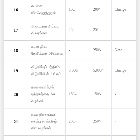
கடனை
150/-
200/-
Change
16
மீளசெலுத்துதல்
அடையாள அட்டை
25/-
25/-
-
17
விவரங்கள்
கடன் தீர்வு
-
250/-
New
18
கோரிக்கை அறிக்கை
விடுவிப்புப் பத்திரம்/
3,500/-
5,000/-
Change
19
விடுவிப்பின் அங்கம்
நகல் கணக்குப்
புத்தகத்தை மீள
150/-
150/-
-
20
வழங்கல்
நகல் நிலையான
வைப்பு சான்றிதழ்
250/-
250/-
-
21
மீள வழங்கல்