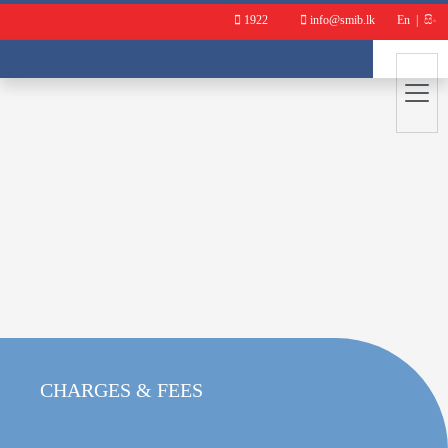
1922
info@smib.lk
En
|
සිං
CHARGES & FEES