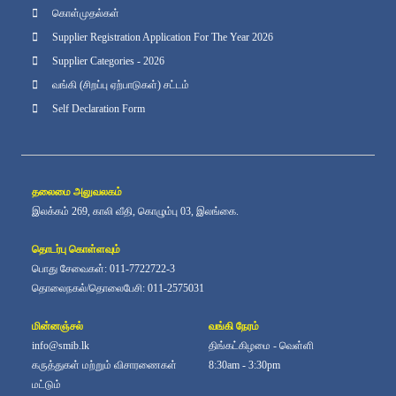
கொள்முதல்கள்
Supplier Registration Application For The Year 2026
Supplier Categories - 2026
வங்கி (சிறப்பு ஏற்பாடுகள்) சட்டம்
Self Declaration Form
தலைமை அலுவலகம்
இலக்கம் 269, காலி வீதி, கொழும்பு 03, இலங்கை.
தொடர்பு கொள்ளவும்
பொது சேவைகள்: 011-7722722-3
தொலைநகல்/தொலைபேசி: 011-2575031
மின்னஞ்சல்
வங்கி நேரம்
info@smib.lk
திங்கட்கிழமை - வெள்ளி
கருத்துகள் மற்றும் விசாரணைகள்
8:30am - 3:30pm
மட்டும்