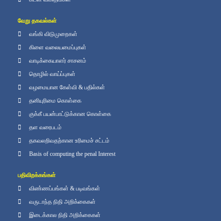
வேறு தகவல்கள்
வங்கி விடுமுறைகள்
கிளை வலையமைப்புகள்
வாடிக்கையாளர் சாசனம்
தொழில் வாய்ப்புகள்
வழமையான கேள்வி & பதில்கள்
தனியுரிமை கொள்கை
குக்கீ பயன்பாட்டுக்கான கொள்கை
தள வரைபடம்
தகவலறிவதற்கான உரிமைச் சட்டம்
Basis of computing the penal Interest
பதிவிறக்கங்கள்
விண்ணப்பங்கள் & படிவங்கள்
வருடாந்த நிதி அறிக்கைகள்
இடைக்கால நிதி அறிக்கைகள்