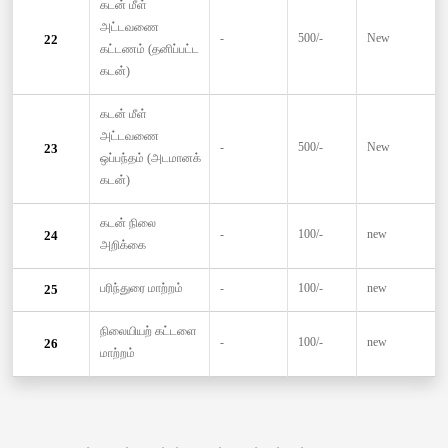
கடன் மீள்
அட்டவணை
-
500/-
New
22
கட்டணம் (தனிப்பட்ட
கடன்)
கடன் மீள்
அட்டவணை
-
500/-
New
23
ஒப்பந்தம் (அடமானக்
கடன்)
கடன் நிலை
-
100/-
new
24
அறிக்கை
பரிந்துரை மாற்றம்
-
100/-
new
25
நிலையியற் கட்டளை
-
100/-
new
26
மாற்றம்