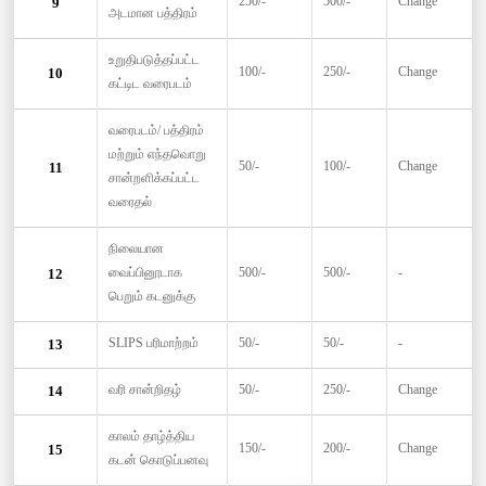
250/-
500/-
Change
9
அடமான பத்திரம்
உறுதிபடுத்தப்பட்ட
100/-
250/-
Change
10
கட்டிட வரைபடம்
வரைபடம்/ பத்திரம்
மற்றும் எந்தவொறு
50/-
100/-
Change
11
சான்றளிக்கப்பட்ட
வரைதல்
நிலையான
வைப்பினூடாக
500/-
500/-
-
12
பெறும் கடனுக்கு
SLIPS பரிமாற்றம்
50/-
50/-
-
13
வரி சான்றிதழ்
50/-
250/-
Change
14
காலம் தாழ்த்திய
150/-
200/-
Change
15
கடன் கொடுப்பனவு