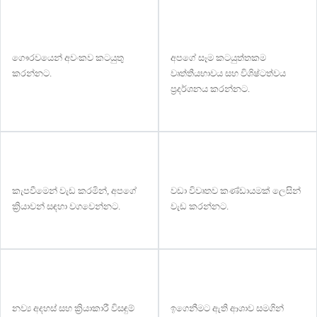
ගෞරවයෙන් අවංකව කටයුතු
අපගේ සෑම කටයුත්තකම
කරන්නට.
වෘත්තීයභාවය සහ විශිෂ්ටත්වය
ප්‍රදර්ශනය කරන්නට.
කැපවීමෙන් වැඩ කරමින්, අපගේ
වඩා විවෘතව කණ්ඩායමක් ලෙසින්
ක්‍රියාවන් සඳහා වගවෙන්නට.
වැඩ කරන්නට.
නව්‍ය අදහස් සහ ක්‍රියාකාරී විසඳුම්
ඉගෙනීමට ඇති ආශාව සමගින්