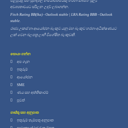
පළපුරුදු සහ සුහදශීලී නියෝජිතයෙකු හරහා ඔබගේ මූල්‍ය
අවශ්‍යතාවයට සරිලන උදව් ලබාගන්න.
Fitch Rating BB(lka) - Outlook stable | LRA Rating BBB - Outlook
stable.
රාජ්‍ය උකස් හා ආයෝජන බැංකුව යනු මහ බැංකුව හරහා අධීක්ෂණයට
ලක් වෙන බලපත්‍ර ලාභී විශේෂිත බැංකුවකි.
සොයා ගන්න
අප ගැන
ඉතුරුම්
ආයෝජන
SME
ණය සහ අත්තිකාරම්
පුවත්
ගාස්තු සහ අනුපාත
ඉතුරුම් තැම්පතු අනුපාත
සාමාන්‍ය ස්ථාවර තැම්පතු