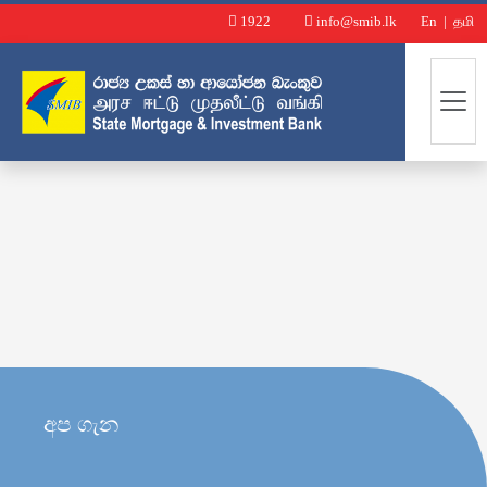
1922
info@smib.lk
En
|
தமி
අප ගැන