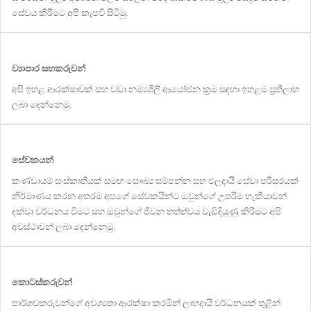
සේවය කිරීමට අපි කැපවී සිටිමු.
ව්‍යාපාර සහකරුවන්
අපි ඉහළ ආරක්ෂාවක් සහ වඩා නම්‍යශීලී ආයෝජන ක්‍රම සඳහා ඉහළම ප්‍රතිලාභ
ලබා දෙන්නෙමු.
සේවකයන්
කණ්ඩායම් සංස්කෘතියක් සමඟ සෞඛ්‍ය සම්පන්න සහ ඵලදායී සේවා පරිසරයක්
නිර්මාණය කරන අතරම අපගේ සේවකයින්ට ඔවුන්ගේ උපරිම හැකියාවන්
දක්වා වර්ධනය වීමට සහ ඔවුන්ගේ ජීවන තත්ත්වය වැඩිදියුණු කිරීමට අපි
අවස්ථාවන් ලබා දෙන්නෙමු.
කොටස්කරුවන්
පාර්ශවකරුවන්ගේ අවශ්‍යතා ආරක්ෂා කරමින් ලාභදායි වර්ධනයක් තුළින්