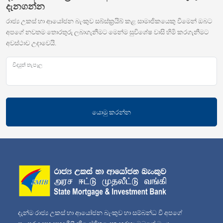
දැනගන්න
රාජ්‍ය උකස් හා ආයෝජන බැංකුව සබ්ස්ක්‍රයිබ් කළ සාමාජිකයෙකු වීමෙන් ඔබට
අපගේ නවතම තොරතුරු ලබාගැනීමට මෙන්ම සුවිශේෂ වාසි හිමි කරගැනීමට
අවස්ථාව උදාවෙයි.
විද්‍යුත් තැපෑල
යොමු කරන්න
දැන්ම රාජ්‍ය උකස් හා ආයෝජන බැංකුව හා සම්බන්ධ වී අපගේ