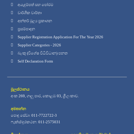
අයැදුම්පත් සහ පෝරම
වාර්ශික වාර්තා
අන්තර් මූල්‍ය ප්‍රකාශන
ප්‍රසම්පාදන
Supplier Registration Application For The Year 2026
Supplier Categories - 2026
බැංකු (විශේෂ විධිවිධාන) පනත
Self Declaration Form
මූලස්ථානය
අංක 269, ගාලු පාර, කොළඹ 03, ශ්‍රී ලංකාව.
අමතන්න
පොදු සේවා: 011-7722722-3
ෆැක්ස්/දුරකථන: 011-2575031