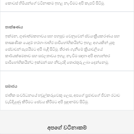
කොටස් හිමියන්ගේ වටිනාකම ඉහළ නැංවීමට අපි කැපවී සිටිමු.
තාක්ෂණය
ඉක්මන, ගුණාත්මකභාවය සහ පහසුව වෙනුවෙන් ස්වයංක්‍රීයකරණය සහ
තාක්‍ෂණික යෙදුම් හරහා බාහිර පාරිභෝගිකයින්ට ඉහළ අගයකින් යුතු
සේවාවන් සැපයීමට අපි බැඳී සිටිමු. තීරණ ගැනීමේ ක්‍රියාවලියේ
කාර්යක්ෂමතාව සහ සඵලතාවය ඉහළ නැංවීම සඳහා අපි අභ්‍යන්තර
පාරිභෝගිකයින්ට ඉක්මන් සහ නිවැරදි තොරතුරු ලබා දෙන්නෙමු.
සමාජය
ජාතික සංවර්ධනයේ හවුල්කරුවෙකු ලෙස, අපගේ ප්‍රජාවගේ ජීවන රටාව
වැඩිදියුණු කිරීමට සේවය කිරීමට අපි සූදානම්ව සිටිමු.
අපගේ වටිනාකම්