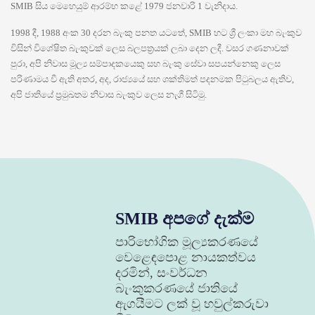
SMIB සිය මෙහෙයුම් ආරම්භ කළේ 1979 ජනවාරි 1 වැනිදාය.
1998 දී, 1988 අංක 30 දරන බැංකු පනත යටතේ, SMIB හට ශ්‍රී ලංකා මහ බැංකුව
විසින් විශේෂිත බැංකුවක් ලෙස බලපත්‍රයක් ලබා දෙන ලදී. වසර ගණනාවක්
පුරා, අපි නිවාස මූල්‍ය සම්පාදකයෙකු සහ බැංකු සේවා සපයන්නෙකු ලෙස
පරිණාමය වී ඇති අතර, අද, රාජ්‍යයේ සහ ශක්තිමත් පදනමක පිටුබලය ඇතිව,
අපි ජාතියේ ප්‍රමුඛතම නිවාස බැංකුව ලෙස නැගී සිටිමු.
SMIB අපගේ දැක්ම
පාරිභෝගික මූල්‍යකරණයේ
වෙළෙඳපොළ නායකත්වය
දරමින්, සංවර්ධන
බැංකුකරණයේ ජාතියේ
ඇගයීමට ලක් වූ හවුල්කරුවා