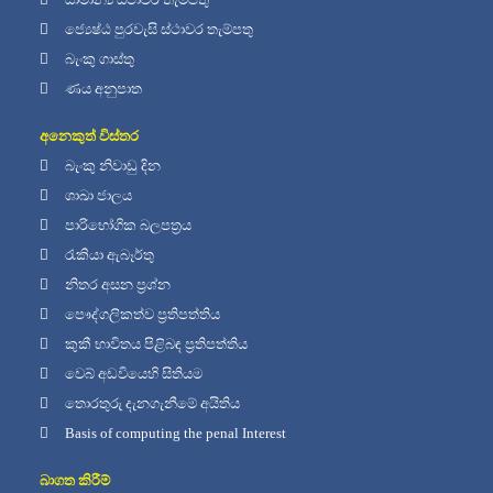
ජ්‍යෙෂ්ඨ පුරවැසි ස්ථාවර තැම්පතු
බැංකු ගාස්තු
ණය අනුපාත
අනෙකුත් විස්තර
බැංකු නිවාඩු දින
ශාඛා ජාලය
පාරිභෝගික බලපත්‍රය
රැකියා ඇබෑර්තු
නිතර අසන ප්‍රශ්න
පෞද්ගලිකත්ව ප්‍රතිපත්තිය
කුකී භාවිතය පිළිබඳ ප්‍රතිපත්තිය
වෙබ් අඩවියෙහි සිතියම
තොරතුරු දැනගැනීමේ අයිතිය
Basis of computing the penal Interest
බාගත කිරීම්