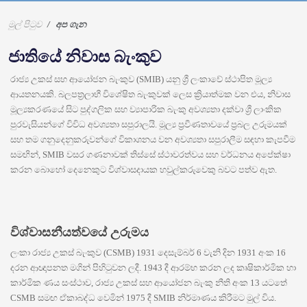
මුල් පිටුව
අප ගැන
ජාතියේ නිවාස බැංකුව
රාජ්‍ය උකස් සහ ආයෝජන බැංකුව (SMIB) යනු ශ්‍රී ලංකාවේ ස්ථාපිත මූල්‍ය
ආයතනයකි. බලපත්‍රලාභී විශේෂිත බැංකුවක් ලෙස ක්‍රියාත්මක වන එය, නිවාස
මූල්‍යකරණයේ සිට පුද්ගලික සහ ව්‍යාපාරික බැංකු අවශ්‍යතා දක්වා ශ්‍රී ලාංකික
පුරවැසියන්ගේ විවිධ අවශ්‍යතා සපුරාලයි. මූල්‍ය ප්‍රවීණතාවයේ ප්‍රබල උරුමයක්
සහ තම ගනුදෙනුකරුවන්ගේ විකාශනය වන අවශ්‍යතා සපුරාලීම සඳහා කැපවීම
සමඟින්, SMIB වසර ගණනාවක් තිස්සේ ස්ථාවරත්වය සහ වර්ධනය අපේක්ෂා
කරන බොහෝ දෙනෙකුට විශ්වාසදායක හවුල්කරුවෙකු බවට පත්ව ඇත.
විශ්වාසනීයත්වයේ උරුමය
ලංකා රාජ්‍ය උකස් බැංකුව (CSMB) 1931 දෙසැම්බර් 6 වැනි දින 1931 අංක 16
දරන ආඥාපනත මගින් පිහිටුවන ලදී. 1943 දී ආරම්භ කරන ලද කෘෂිකාර්මික හා
කාර්මික ණය සංස්ථාව, රාජ්‍ය උකස් සහ ආයෝජන බැංකු නීති අංක 13 යටතේ
CSMB සමඟ ඒකාබද්ධ වෙමින් 1975 දී SMIB නිර්මාණය කිරීමට මුල් විය.