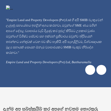
ers (Pvt) Ltd හි අපි SMIB බැංකුවෙන්
"මම මගේ විලා එක ඉදිකිරීම සඳහා රාජ්‍ය උ
නවා, ඔවුන්ගේ SME ණය මගින්
කුඩා හා මධ්‍යම පරිමාණ ව්‍යාපාර ණයක් ඉල්
කර පුළුල් කිරීමට උපකාර වුණා.
ඉල්ලීම කෙටි කාලයක් තුළ ලබා දෙන්නට කටය
්‍රතිචාරය ඔවුන්ව ඉදිරියෙන්
මණ්ඩලය මා හට ඉතාමත් හොඳ සේවාවක් ලබා ද
යි. අපි පැහැදිලිවම, විශ්වාසදායක
පාරිභෝගික සේවාවක්. මම ඔවුන්ගේ සේවාව
ාරයකට SMIB බැංකුව නිර්දේශ
වගේම එම සේවයෙන් තෘප්තිමත් වුණා."
Mr. Pussewala Heage Suranga Chatura Ku
rs (Pvt) Ltd, Battharamulla
Sun and moon villa, Unawatuna
Previous
Next
දැන්ම අප සබ්ස්ක්‍රයිබ් කර අපගේ නවතම තොරතුරු