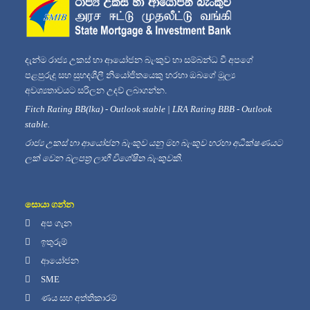
දැන්ම රාජ්‍ය උකස් හා ආයෝජන බැංකුව හා සම්බන්ධ වී අපගේ
පළපුරුදු සහ සුහදශීලී නියෝජිතයෙකු හරහා ඔබගේ මූල්‍ය
අවශ්‍යතාවයට සරිලන උදව් ලබාගන්න.
Fitch Rating BB(lka) - Outlook stable | LRA Rating BBB - Outlook
stable.
රාජ්‍ය උකස් හා ආයෝජන බැංකුව යනු මහ බැංකුව හරහා අධීක්ෂණයට
ලක් වෙන බලපත්‍ර ලාභී විශේෂිත බැංකුවකි.
සොයා ගන්න
අප ගැන
ඉතුරුම්
ආයෝජන
SME
ණය සහ අත්තිකාරම්