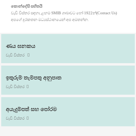
කොන්දේසි සහිතයි
වැඩි විස්තර සඳහා, ළඟම SMIB ශාඛාවට හෝ 1922න්(Contact Us)
අපගේ දුරකතන මධ්‍යස්ථානයෙන් අප අමතන්න.
ණය ඝනකය
වැඩි විස්තර
ඉතුරුම් තැම්පතු අනුපාත
වැඩි විස්තර
අයැදුම්පත් සහ පෝරම
වැඩි විස්තර