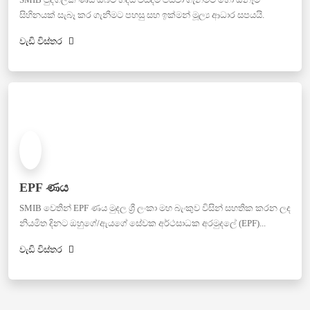
සිහිනයක් සැබෑ කර ගැනීමට පහසු සහ ඉක්මන් මූල්‍ය ආධාර සපයයි.
වැඩි විස්තර
EPF ණය
SMIB වෙතින් EPF ණය මුදල ශ්‍රී ලංකා මහ බැංකුව විසින් සහතික කරන ලද
නියමිත දිනට ඔහුගේ/ඇයගේ සේවක අර්ථසාධක අරමුදලේ (EPF)...
වැඩි විස්තර