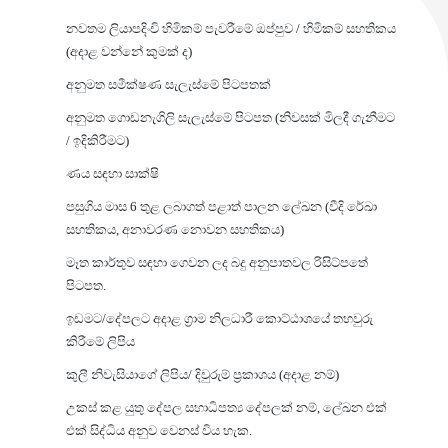
නවතම ලියාපදිංචි හිමිකම් පැවරීමේ ඔප්පුව / හිමිකම් සහතිකය
(අදාළ වන්නේ කුමක් ද)
අනුමත සමීක්ෂණ සැලැස්මේ පිටපතක්
අනුමත ගොඩනැගිලි සැලැස්මේ පිටපත (නිවසක් මිලදී ගැනීමට
/ ඉදිකිරීමට)
ණය සඳහා සාක්ෂි
පසුගිය මාස 6 තුළ ලබාගත් පළාත් පාලන ලේඛන (වීදි රේඛා
සහතිකය, අනාවරණ නොවන සහතිකය)
මෑත කාර්තුව සඳහා ගෙවන ලද බදු අනුපාතවල රිසිට්පතේ
පිටපත.
ඉඩමට/දේපලට අදාළ ග්‍රාම නිලධාරී කොට්ඨාශයේ තහවුරු
කිරීමේ ලිපිය
කුලී නිවැසියාගේ ලිපිය/ දිවුරුම් ප්‍රකාශය (අදාළ නම්)
උකස් කළ යුතු දේපල සහාධිපත්‍ය දේපලක් නම්, ලේඛන එක්
එක් සිද්ධිය අනුව වෙනස් විය හැක.