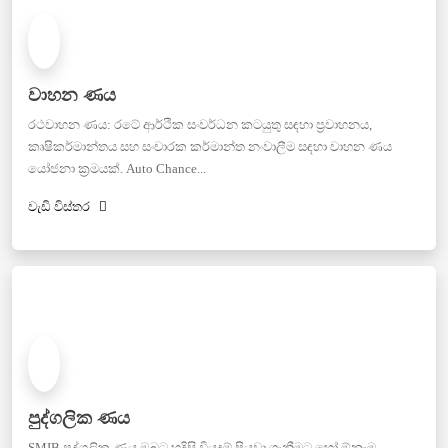
වාහන ණය
රථවාහන ණය: රටේ ආර්ථික සංවර්ධන කටයුතු සඳහා ප්‍රවාහනය,
කෘෂිකර්මාන්තය සහ සංචාරක කර්මාන්ත නංවාලීම සඳහා වාහන ණය
යෝජනා ක්‍රමයක්. Auto Chance...
වැඩි විස්තර
පුද්ගලික ණය
SMIB පුද්ගලික ණය ඔබට හදිසි වියදම් පියවා ගැනීමට හෝ ඕනෑම