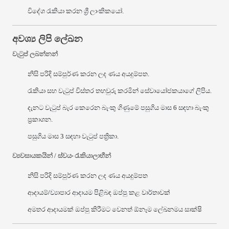
විදේශ රැකියා කරන ශ්‍රී ලාංකිකයෝ.
අවශ්‍ය ලිපි ලේඛන
වැටුප් ලබන්නන්
නිසි පරිදි සම්පුර්ණ කරන ලද ණය අයදුම්පත.
රැකියා සහ වැටුප් විස්තර තහවුරු කරමින් සේවායෝජකයාගේ ලිපිය.
දැනට වැටුප් බැර කෙරෙන බැංකු ගිණුමේ පසුගිය මාස 6 සඳහා බැංකු
ප්‍රකාශන.
පසුගිය මාස 3 සඳහා වැටුප් පත්‍රිකා.
ව්‍යවසායකයින් / ස්වයං රැකියාලාභීන්
නිසි පරිදි සම්පුර්ණ කරන ලද ණය අයදුම්පත
ආදායම්/ව්‍යාපාර ආදායම පිළිබඳ ඔප්පු කළ වාර්තාවක්
අමතර ආදායමක් ඔප්පු කිරීමට වෙනත් ඕනෑම ලේඛනමය සාක්ෂි