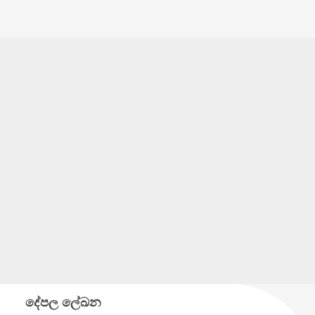
දේපල ලේඛන