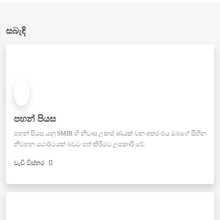
සබැඳි
පහන් පියස
පහන් පියස යනු SMIB හි නිවාස උකස් ණයක් වන අතර එය ඔබගේ සිහින
නිවහන යථාර්ථයක් බවට පත් කිරීමට උපකාරී වේ.
වැඩි විස්තර