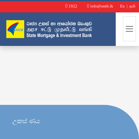
1922
info@smib.lk
En
|
தமி
උකස් ණය