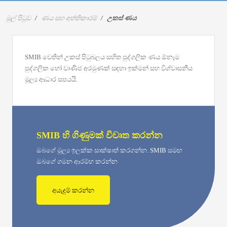
මුල් පිටුව
ණය සහ අත්තිකාරම්
උකස් ණය
SMIB වෙතින් උකස් පිටුබලය සහිත පුද්ගලික ණය ඕනෑම
පුද්ගලික හෝ වාණිජ අරමුණක් සඳහා ඉක්මන් සහ විශ්වාසනීය
මූල්‍ය ආධාර සපයයි.
SMIB හි ගිණුමක් විවෘත කරන්න
ඔබගේ මූල්‍ය ඉලක්ක සාක්ෂාත් කරගන්න. SMIB සමඟ
ඔබගේ ගමන ආරම්භ කරන්න
අයැදුම් කරන්න