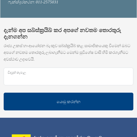
ෆැක්ස්/දුරකථන: 011-2575031
දැන්ම අප සබ්ස්ක්‍රයිබ් කර අපගේ නවතම තොරතුරු
දැනගන්න
රාජ්‍ය උකස් හා ආයෝජන බැංකුව සබ්ස්ක්‍රයිබ් කළ සාමාජිකයෙකු වීමෙන් ඔබට
අපගේ නවතම තොරතුරු ලබාගැනීමට මෙන්ම සුවිශේෂ වාසි හිමි කරගැනීමට
අවස්ථාව උදාවෙයි.
විද්‍යුත් තැපෑල
යොමු කරන්න