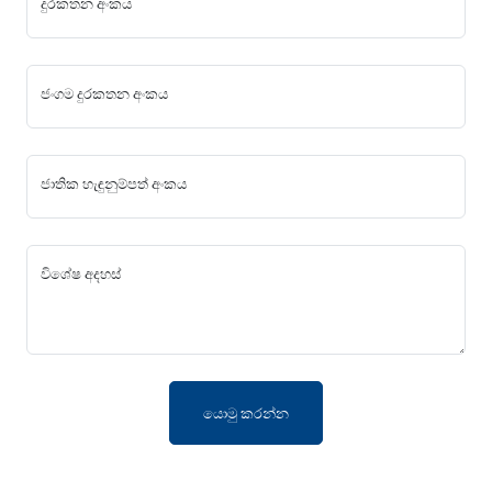
දුරකතන අංකය
ජංගම දුරකතන අංකය
ජාතික හැඳුනුම්පත් අංකය
විශේෂ අදහස්
යොමු කරන්න