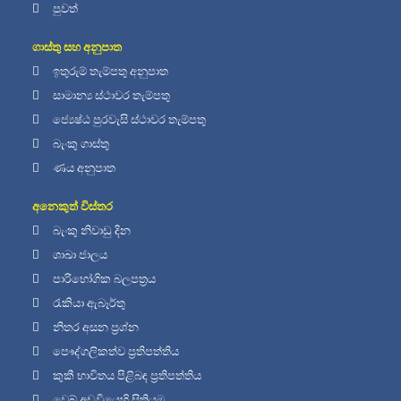
පුවත්
ගාස්තු සහ අනුපාත
ඉතුරුම් තැම්පතු අනුපාත
සාමාන්‍ය ස්ථාවර තැම්පතු
ජ්‍යෙෂ්ඨ පුරවැසි ස්ථාවර තැම්පතු
බැංකු ගාස්තු
ණය අනුපාත
අනෙකුත් විස්තර
බැංකු නිවාඩු දින
ශාඛා ජාලය
පාරිභෝගික බලපත්‍රය
රැකියා ඇබෑර්තු
නිතර අසන ප්‍රශ්න
පෞද්ගලිකත්ව ප්‍රතිපත්තිය
කුකී භාවිතය පිළිබඳ ප්‍රතිපත්තිය
වෙබ් අඩවියෙහි සිතියම