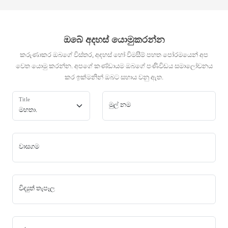
ඔබේ අදහස් යොමුකරන්න
කරුණාකර ඔබගේ විස්තර, අදහස් හෝ විමසීම් පහත පෝරමයෙන් අප
වෙත යොමු කරන්න. අපගේ කණ්ඩායම ඔබගේ පණිවිඩය සමාලෝචනය
කර ඉක්මනින් ඔබට සහාය වනු ඇත.
Title
මුල් නම
වාසගම
විද්‍යුත් තැපෑල