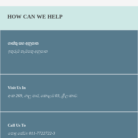
HOW CAN WE HELP
ගාස්තු සහ අනුපාත
ඉතුරුම් තැම්පතු අනුපාත
Visit Us In
අංක 269, ගාලු පාර, කොළඹ 03, ශ්‍රී ලංකාව.
Call Us To
පොදු සේවා: 011-7722722-3