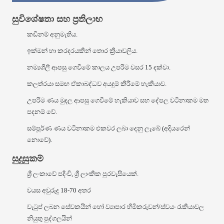
සුවිශේෂතා සහ ප්‍රතිලාභ
කඩිනම් අනුමැතිය.
ඉක්මන් හා කරදරයකින් තොර ක්‍රියාවලිය.
නම්‍යශීලී ආපසු ගෙවීමේ කාලය උපරිම වසර 15 දක්වා.
කලත්රයා සමඟ ඒකාබද්ධව අයදුම් කිරීමේ හැකියාව.
උපරිම ණය මුදල ආපසු ගෙවීමේ හැකියාව සහ දේපල වටිනාකම මත
පදනම් වේ.
සම්පූර්ණ ණය වටිනාකම එකවර ලබා දෙනු ලැබේ (අදියරෙන්
නොවේ).
සුදුසුකම්
ශ්‍රී ලංකාවේ පදිංචි, ශ්‍රී ලාංකික පුරවැසියෙක්.
වයස අවුරුදු 18-70 අතර
වැටුප් ලබන සේවකයින් හෝ ව්‍යාපාර හිමිකරුවන්/ස්වයං රැකියාවල
නියුතු පුද්ගලයින්