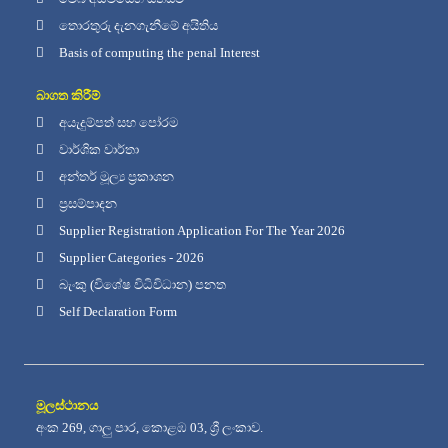
තොරතුරු දැනගැනීමේ අයිතිය
Basis of computing the penal Interest
බාගත කිරීම්
අයැදුම්පත් සහ පෝරම
වාර්ශික වාර්තා
අන්තර් මූල්‍ය ප්‍රකාශන
ප්‍රසම්පාදන
Supplier Registration Application For The Year 2026
Supplier Categories - 2026
බැංකු (විශේෂ විධිවිධාන) පනත
Self Declaration Form
මූලස්ථානය
අංක 269, ගාලු පාර, කොළඹ 03, ශ්‍රී ලංකාව.