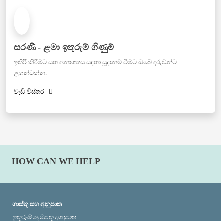
සරණි - ළමා ඉතුරුම් ගිණුම්
ඉතිරි කිරීමට සහ අනාගතය සඳහා සූදානම් වීමට ඔබේ දරුවන්ට
උගන්වන්න.
වැඩි විස්තර
HOW CAN WE HELP
ගාස්තු සහ අනුපාත
ඉතුරුම් තැම්පතු අනුපාත