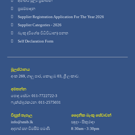
අන්තර් මූල්‍ය ප්‍රකාශන
ප්‍රසම්පාදන
Supplier Registration Application For The Year 2026
Supplier Categories - 2026
බැංකු (විශේෂ විධිවිධාන) පනත
Self Declaration Form
මූලස්ථානය
අංක 269, ගාලු පාර, කොළඹ 03, ශ්‍රී ලංකාව.
අමතන්න
පොදු සේවා: 011-7722722-3
ෆැක්ස්/දුරකථන: 011-2575031
විද්‍යුත් තැපෑල
දෛනික බැංකු සේවාවන්
info@smib.lk
සඳුදා - සිකුරාදා
අදහස් සහ විමසීම් පමණි
8:30am - 3:30pm