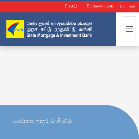
1922
info@smib.lk
En
|
தமி
සාමාන්‍ය ඉතුරුම් ගිණුම්