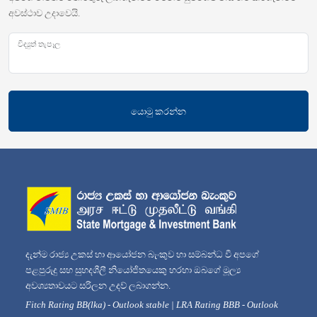
අවස්ථාව උදාවෙයි.
විද්‍යුත් තැපෑල
යොමු කරන්න
දැන්ම රාජ්‍ය උකස් හා ආයෝජන බැංකුව හා සම්බන්ධ වී අපගේ
පළපුරුදු සහ සුහදශීලී නියෝජිතයෙකු හරහා ඔබගේ මූල්‍ය
අවශ්‍යතාවයට සරිලන උදව් ලබාගන්න.
Fitch Rating BB(lka) - Outlook stable | LRA Rating BBB - Outlook