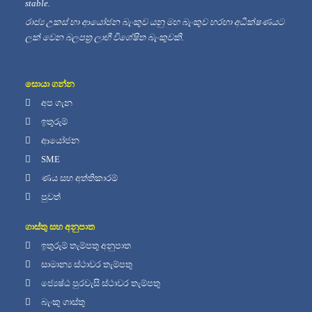
stable.
රාජ්‍ය උකස් හා ආයෝජන බැංකුව යනු මහ බැංකුව හරහා අධීක්ෂණයට
ලක් වෙන බලපත්‍ර ලාභී විශේෂිත බැංකුවකි.
සොයා ගන්න
අප ගැන
ඉතුරුම්
ආයෝජන
SME
ණය සහ අත්තිකාරම්
පුවත්
ගාස්තු සහ අනුපාත
ඉතුරුම් තැම්පතු අනුපාත
සාමාන්‍ය ස්ථාවර තැම්පතු
ජ්‍යෙෂ්ඨ පුරවැසි ස්ථාවර තැම්පතු
බැංකු ගාස්තු