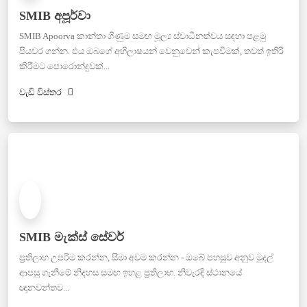
SMIB අපූර්වා
SMIB Apoorva කාන්තා ගිණුම සමඟ මූල්‍ය ස්වාධීනත්වය සඳහා පළමු
පියවර ගන්න. එය ඔබගේ අභිලාෂයන් වෙනුවෙන් කැපවීමක්, තවත් ඉතිරි
කිරීමට පොරොන්දුවක්...
වැඩි විස්තර
SMIB මැක්ස් සේවර්
ප්‍රතිලාභ උපරිම කරන්න, සීමා අවම කරන්න - ඔබේ පහසුව අනුව මුදල්
ආපසු ගැනීමේ නිදහස සමඟ ඉහළ ප්‍රතිලාභ. නිවැරදි ස්ථානයේ
ඥානවන්තව...