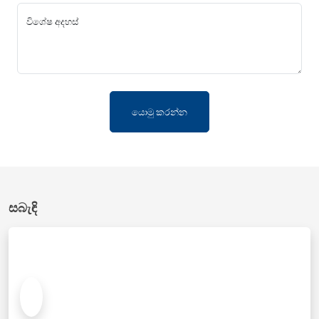
විශේෂ අදහස්
යොමු කරන්න
සබැඳි