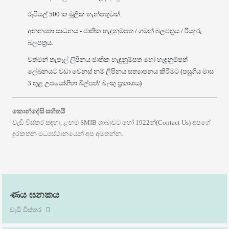
රුපියල් 500 ක මූලික තැන්පතුවක්.
අනන්‍යතා සාධනය - ජාතික හැඳුනුම්පත / ගමන් බලපත්‍රය / රියදුරු
බලපත්‍රය.
වත්මන් තැපැල් ලිපිනය ජාතික හැඳුනුම්පත හෝ හැඳුනුම්පත්
ලේඛනයට වඩා වෙනස් නම් ලිපිනය සත්‍යාපනය කිරීමට (පසුගිය මාස
3 තුළ උපයෝගිතා බිල්පත්/ බැංකු ප්‍රකාශය)
කොන්දේසි සහිතයි
වැඩි විස්තර සඳහා, ළඟම SMIB ශාඛාවට හෝ 1922න්(Contact Us) අපගේ
දුරකතන මධ්‍යස්ථානයෙන් අප අමතන්න.
ණය ඝනකය
වැඩි විස්තර