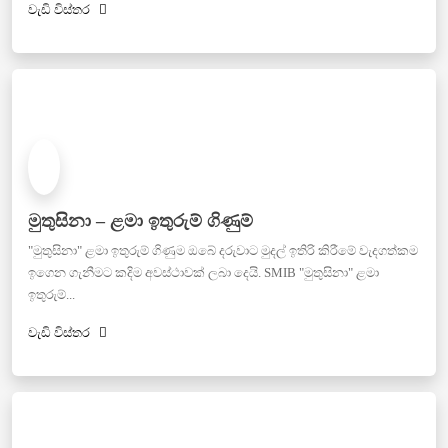
වැඩි විස්තර
මුතුසිනා – ළමා ඉතුරුම් ගිණුම්
"මුතුසිනා" ළමා ඉතුරුම් ගිණුම ඔබේ දරුවාට මුදල් ඉතිරි කිරීමේ වැදගත්කම
ඉගෙන ගැනීමට කදිම අවස්ථාවක් ලබා දෙයි. SMIB "මුතුසිනා" ළමා
ඉතුරුම්...
වැඩි විස්තර