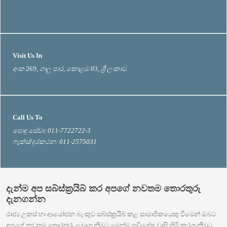
Visit Us In
අංක 269, ගාලු පාර, කොළඹ 03, ශ්‍රී ලංකාව.
Call Us To
පොදු සේවා: 011-7722722-3
ෆැක්ස්/දුරකථන: 011-2575031
දැන්ම අප සබ්ස්ක්‍රයිබ් කර අපගේ නවතම තොරතුරු
දැනගන්න
රාජ්‍ය උකස් හා ආයෝජන බැංකුව සබ්ස්ක්‍රයිබ් කළ සාමාජිකයෙකු වීමෙන් ඔබට
අපගේ නවතම තොරතුරු ලබාගැනීමට මෙන්ම සුවිශේෂ වාසි හිමි කරගැනීමට