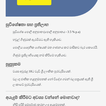
සුවිශේෂතා සහ ප්‍රතිලාභ
සුවිශේෂ පොලී අනුපාත (පොලී අනුපාතය - 3.5 % p.a)
හවුල් ගිණුමක් ඇරඹීමට ඇති හැකියාව.
පොලිය දෛනික ශේෂයක් මත ගණනය කර මාසිකව බැර කෙරෙයි.
ගිණුම් ප්‍රතිලාභියෙකු නම් කිරීමේ හැකියාව.
සුදුසුකම
වයස අවුරුදු 18ට වැඩි ශ්‍රී ලාංකික පුරවැසියෙක්.
වලංගු ජාතික හැඳුනුම්පතක් හෝ විදේශ ගමන් බලපත්‍රයක් ඇති ශ්‍රී
ලංකාවේ පුරවැසියෙක්.
අයැදුම් කිරීමට අවශ්‍ය වන්නේ මොනවාද?
නිසි පරිදි සම්පුර්ණ කරන ලද අයදුම්පතක්.