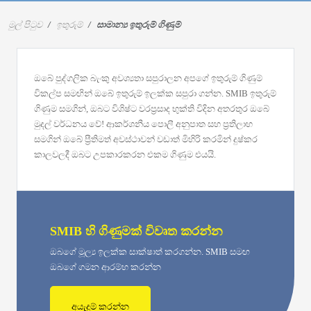
මුල් පිටුව
ඉතුරුම්
සාමාන්‍ය ඉතුරුම් ගිණුම්
ඔබේ පුද්ගලික බැංකු අවශ්‍යතා සපුරාලන අපගේ ඉතුරුම් ගිණුම්
විකල්ප සමඟින් ඔබේ ඉතුරුම් ඉලක්ක සපුරා ගන්න. SMIB ඉතුරුම්
ගිණුම සමගින්, ඔබට විශිෂ්ට වරප්‍රසාද භුක්ති විදින අතරතුර ඔබේ
මුදල් වර්ධනය වේ! ආකර්ශනීය පොලී අනුපාත සහ ප්‍රතිලාභ
සමගින් ඔබේ ප්‍රීතිමත් අවස්ථාවන් වඩාත් මිහිරි කරමින් දුෂ්කර
කාලවලදී ඔබට උපකාරකරන එකම ගිණුම එයයි.
SMIB හි ගිණුමක් විවෘත කරන්න
ඔබගේ මූල්‍ය ඉලක්ක සාක්ෂාත් කරගන්න. SMIB සමඟ
ඔබගේ ගමන ආරම්භ කරන්න
අයැදුම් කරන්න