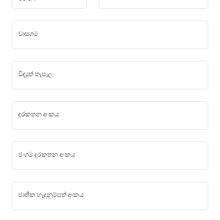
වාසගම
විද්‍යුත් තැපෑල
දුරකතන අංකය
ජංගම දුරකතන අංකය
ජාතික හැඳුනුම්පත් අංකය