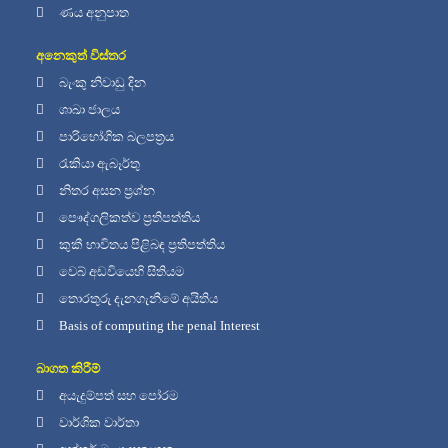
ණය අනුපාත
අනෙකුත් විස්තර
බැංකු නිවාඩු දින
ශාඛා ජාලය
පාරිභෝගික බලපත්‍රය
රැකියා ඇබෑර්තු
නිතර අසන ප්‍රශ්න
පෞද්ගලිකත්ව ප්‍රතිපත්තිය
කුකී භාවිතය පිළිබඳ ප්‍රතිපත්තිය
වෙබ් අඩවියෙහි සිතියම
තොරතුරු දැනගැනීමේ අයිතිය
Basis of computing the penal Interest
බාගත කිරීම්
අයැදුම්පත් සහ පෝරම
වාර්ශික වාර්තා