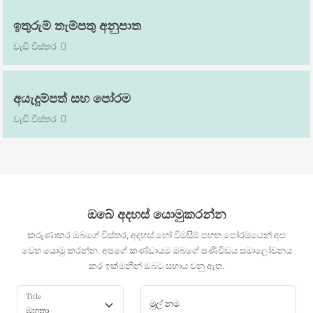
ඉතුරුම් තැම්පතු අනුපාත
වැඩි විස්තර
අයැදුම්පත් සහ පෝරම
වැඩි විස්තර
ඔබේ අදහස් යොමුකරන්න
කරුණාකර ඔබගේ විස්තර, අදහස් හෝ විමසීම් පහත පෝරමයෙන් අප
වෙත යොමු කරන්න. අපගේ කණ්ඩායම ඔබගේ පණිවිඩය සමාලෝචනය
කර ඉක්මනින් ඔබට සහාය වනු ඇත.
Title
මුල් නම