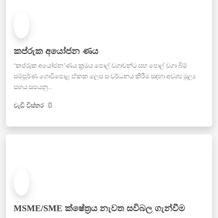
කප්රුක අයෝජන ණය
‘කප්රුක අයෝජන’ණය ක්‍රමය පොල් වගාවන්ට සහ පොල් වගා බිම්
සම්පූර්ණ ගොවිපොළ ඒකක ලෙස සංවර්ධනය කිරීම සඳහා අවශ්‍ය මූල්‍ය
සහය සපයනු...
වැඩි විස්තර
MSME/SME ක්ෂේත්‍රය නැවත සවිබල ගැන්වීම