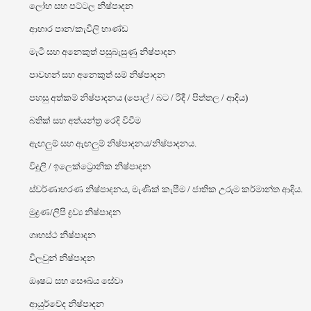
ලෝහ සහ පට්ටල නිෂ්පාදන
ආහාර පාන/කැවිලි භාණ්ඩ
මැටි සහ අනෙකුත් පසුබැසුණු නිෂ්පාදන
පාවහන් සහ අනෙකුත් සම් නිෂ්පාදන
පහසු අත්කම් නිෂ්පාදනය (පොල් / බට / රිදී / පිත්තල / ආදිය)
බතික් සහ අත්යන්ත්‍ර රෙදි විවීම
ඇඟලුම් සහ ඇඟලුම් නිෂ්පාදනය/නිෂ්පාදනය.
විදුලි / ඉලෙක්ට්‍රොනික නිෂ්පාදන
ස්වර්ණාභරණ නිෂ්පාදනය, මැණික් කැපීම / ජාතික උරුම කර්මාන්ත ආදිය.
මුද්‍රණ/ලිපි ද්‍රව්‍ය නිෂ්පාදන
ගෘහස්ථ නිෂ්පාදන
විලවුන් නිෂ්පාදන
ඖෂධ සහ සෞඛ්ය සේවා
ආයුර්වේද නිෂ්පාදන