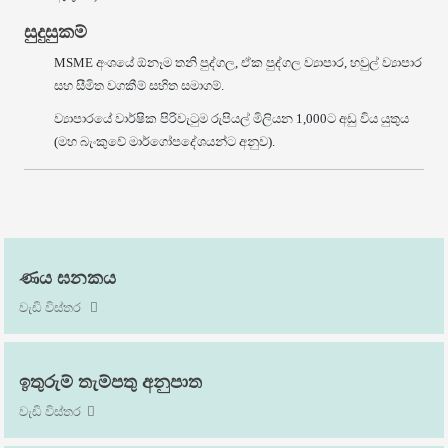
සුදුසුකම්
MSME අංශයේ ඕනෑම තනි පුද්ගල, ඒක පුද්ගල ව්‍යාපාර, හවුල් ව්‍යාපාර
සහ සීමිත වගකීම් සහිත සමාගම්.
ව්‍යාපාරයේ වාර්ෂික පිරිවැටුම රුපියල් මිලියන 1,000ට අඩු විය යුතුය
(මහ බැංකුවේ මාර්ගෝපදේශයන්ට අනුව).
ණය ඝනකය
වැඩි විස්තර
ඉතුරුම් තැම්පතු අනුපාත
වැඩි විස්තර