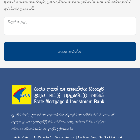
අපගේ නවතම තොරතුරු ලබාගැනීමට මෙන්ම සුවිශේෂ වාසි හිමි කරගැනීමට
අවස්ථාව උදාවෙයි.
විද්‍යුත් තැපෑල
යොමු කරන්න
දැන්ම රාජ්‍ය උකස් හා ආයෝජන බැංකුව හා සම්බන්ධ වී අපගේ
පළපුරුදු සහ සුහදශීලී නියෝජිතයෙකු හරහා ඔබගේ මූල්‍ය
අවශ්‍යතාවයට සරිලන උදව් ලබාගන්න.
Fitch Rating BB(lka) - Outlook stable | LRA Rating BBB - Outlook