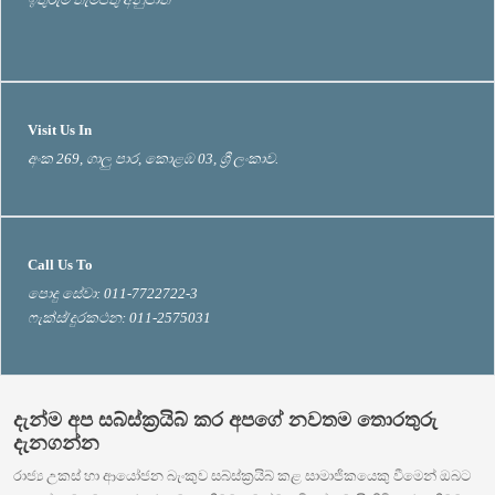
Visit Us In
අංක 269, ගාලු පාර, කොළඹ 03, ශ්‍රී ලංකාව.
Call Us To
පොදු සේවා: 011-7722722-3
ෆැක්ස්/දුරකථන: 011-2575031
දැන්ම අප සබ්ස්ක්‍රයිබ් කර අපගේ නවතම තොරතුරු
දැනගන්න
රාජ්‍ය උකස් හා ආයෝජන බැංකුව සබ්ස්ක්‍රයිබ් කළ සාමාජිකයෙකු වීමෙන් ඔබට