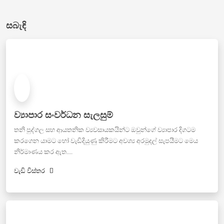
සබැඳි
ව්‍යාපාර සංවර්ධන සැලසුම්
තනි පුද්ගල සහ ආයතනික ව්‍යවසායකයින්ට ඔවුන්ගේ ව්‍යාපාර දිගටම
කරගෙන යාමට හෝ වැඩිදියුණු කිරීමට අවශ්‍ය අරමුදල් සැපයීමට මෙය
නිර්මාණය කර ඇත....
වැඩි විස්තර