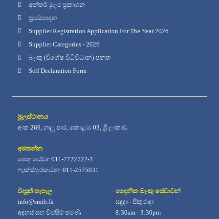
අන්තර් මූල්‍ය ප්‍රකාශන
ප්‍රසම්පාදන
Supplier Registration Application For The Year 2026
Supplier Categories - 2026
බැංකු (විශේෂ විධිවිධාන) පනත
Self Declaration Form
මූලස්ථානය
අංක 269, ගාලු පාර, කොළඹ 03, ශ්‍රී ලංකාව.
අමතන්න
පොදු සේවා: 011-7722722-3
ෆැක්ස්/දුරකථන: 011-2575031
විද්‍යුත් තැපෑල
දෛනික බැංකු සේවාවන්
info@smib.lk
සඳුදා - සිකුරාදා
අදහස් සහ විමසීම් පමණි
8:30am - 3:30pm