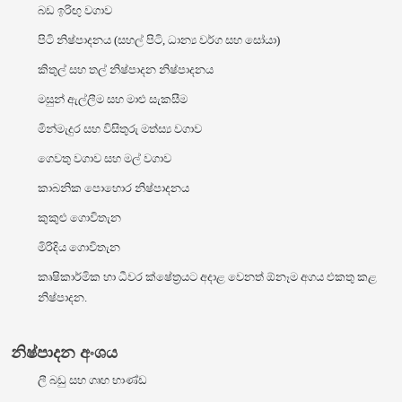
බඩ ඉරිඟු වගාව
පිටි නිෂ්පාදනය (සහල් පිටි, ධාන්‍ය වර්ග සහ සෝයා)
කිතුල් සහ තල් නිෂ්පාදන නිෂ්පාදනය
මසුන් ඇල්ලීම සහ මාළු සැකසීම
මින්මැදුර සහ විසිතුරු මත්ස්‍ය වගාව
ගෙවතු වගාව සහ මල් වගාව
කාබනික පොහොර නිෂ්පාදනය
කුකුළු ගොවිතැන
මිරිදිය ගොවිතැන
කෘෂිකාර්මික හා ධීවර ක්ෂේත්‍රයට අදාළ වෙනත් ඕනෑම අගය එකතු කළ
නිෂ්පාදන.
නිෂ්පාදන අංශය
ලී බඩු සහ ගෘහ භාණ්ඩ