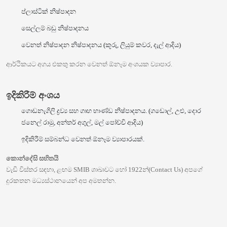
ප්ලාස්ටික් නිෂ්පාදන
සෙල්ලම් බඩු නිෂ්පාදනය
වෙනත් නිෂ්පාදන නිෂ්පාදනය (කූරු, ලියුම් කවර, දැල් ආදිය)
ආර්ථිකයට අගය එකතු කරන වෙනත් ඕනෑම අංශයක ව්‍යාපාර.
ඉදිකිරීම් අංශය
ගොඩනැගිලි ද්‍රව්‍ය සහ ගෘහ භාණ්ඩ නිෂ්පාදනය. (ගඩොල්, උළු, දොර
ජනෙල් රාමු, අන්තර් අගුල්, මල් පෝච්චි ආදිය)
ඉදිකිරීම් සම්බන්ධ වෙනත් ඕනෑම ව්‍යාපාරයක්.
කොන්දේසි සහිතයි
වැඩි විස්තර සඳහා, ළඟම SMIB ශාඛාවට හෝ 1922න්(Contact Us) අපගේ
දුරකතන මධ්‍යස්ථානයෙන් අප අමතන්න.