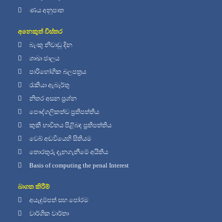
ණය අනුපාත
අනෙකුත් විස්තර
බැංකු නිවාඩු දින
ශාඛා ජාලය
පාරිභෝගික බලපත්‍රය
රැකියා ඇබෑර්තු
නිතර අසන ප්‍රශ්න
පෞද්ගලිකත්ව ප්‍රතිපත්තිය
කුකී භාවිතය පිළිබඳ ප්‍රතිපත්තිය
වෙබ් අඩවියෙහි සිතියම
තොරතුරු දැනගැනීමේ අයිතිය
Basis of computing the penal Interest
බාගත කිරීම්
අයැදුම්පත් සහ පෝරම
වාර්ශික වාර්තා