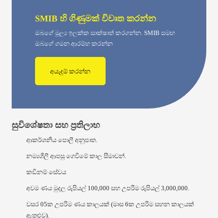
SMIB හි ගිණුමක් විවෘත කරන්න
ඔබගේ මූල්‍ය ඉලක්ක සාක්ෂාත් කරගන්න. SMIB සමඟ
ඔබගේ ගමන ආරම්භ කරන්න
අයැදුම් කරන්න
සුවිශේෂතා සහ ප්‍රතිලාභ
ආකර්ශනීය පොලී අනුපාත.
නම්‍යශීලී ආපසු ගෙවීමේ කාල සීමාවන්.
කඩිනම් සේවය
අවම ණය මුදල රුපියල් 100,000 සහ උපරිම රුපියල් 3,000,000.
වසර 05ක උපරිම ණය කාලයක් (මාස 6ක උපරිම සහන කාලයක්
ඇතුළුව).