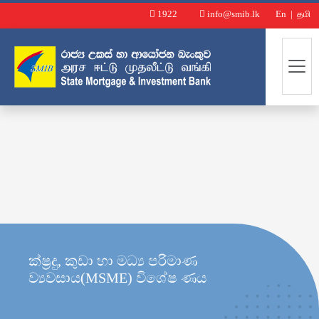
1922
info@smib.lk
En
|
தமி
ක්ෂ්‍රදු, කුඩා හා මධ්‍ය පරිමාණ
ව්‍යවසාය(MSME) විශේෂ ණය