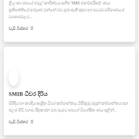
ශ්‍රී ලංකා රජයේ හවුල් කාරීත්වය සහිත 'SME එනර්ජයිසර්' ණය
ප්‍රතිපත්තියේ අරමුණ වන්නේ රට පුරා ඇති කුඩා හා මධ්‍යම පරිමාණයේ
ව්‍යාපාරවලට...
වැඩි විස්තර
SMIB ධීවර දිරිය
මිරිදිය හා කරදිය ආශ්‍රිත ධීවර කර්මාන්තය, විසිතුරු මසුන් කර්මාන්තය සහ
ජලජ ජීවී වගාව සිදුකරන ඔබ සැමට අපගේ විශේෂිත ණය තුලින්...
වැඩි විස්තර