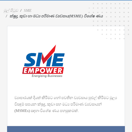
මුල් පිටුව
SME
ක්ෂ්‍රදු, කුඩා හා මධ්‍ය පරිමාණ ව්‍යවසාය(MSME) විශේෂ ණය
ව්‍යාපාරයක් දියත් කිරීමට හෝ පවතින ව්‍යවසාය පුළුල් කිරීමට මූල්‍ය
විසඳුම් සපයන ක්ෂුද්‍ර, කුඩා සහ මධ්‍ය පරිමාණ ව්‍යවසායන්
(MSMEs) සඳහා විශේෂ ණය පහසුකමක්.