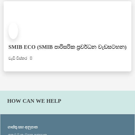
SMIB ECO (SMIB පාරිසරික ප්‍රවර්ධන වැඩසටහන)
වැඩි විස්තර
HOW CAN WE HELP
ගාස්තු සහ අනුපාත
ඉතුරුම් තැම්පතු අනුපාත