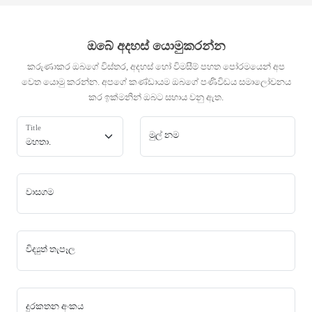
ඔබේ අදහස් යොමුකරන්න
කරුණාකර ඔබගේ විස්තර, අදහස් හෝ විමසීම් පහත පෝරමයෙන් අප
වෙත යොමු කරන්න. අපගේ කණ්ඩායම ඔබගේ පණිවිඩය සමාලෝචනය
කර ඉක්මනින් ඔබට සහාය වනු ඇත.
Title
මුල් නම
වාසගම
විද්‍යුත් තැපෑල
දුරකතන අංකය