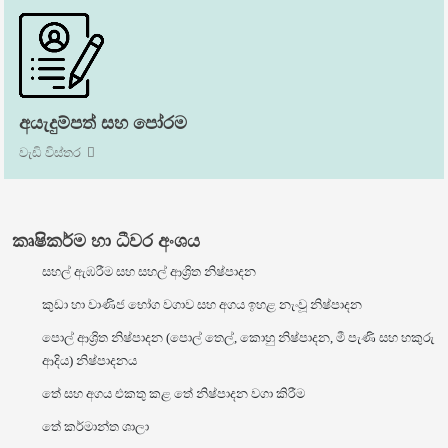
අයැදුම්පත් සහ පෝරම
වැඩි විස්තර
කෘෂිකර්ම හා ධීවර අංශය
සහල් ඇඹරීම සහ සහල් ආශ්‍රිත නිෂ්පාදන
කුඩා හා වාණිජ භෝග වගාව සහ අගය ඉහළ නැංවූ නිෂ්පාදන
පොල් ආශ්‍රිත නිෂ්පාදන (පොල් තෙල්, කොහු නිෂ්පාදන, මී පැණි සහ හකුරු
ආදිය) නිෂ්පාදනය
තේ සහ අගය එකතු කළ තේ නිෂ්පාදන වගා කිරීම
තේ කර්මාන්ත ශාලා