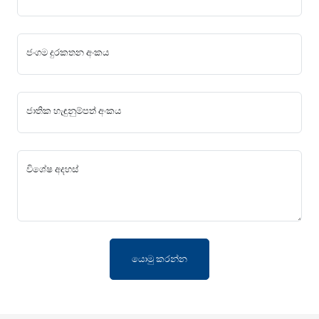
ජංගම දුරකතන අංකය
ජාතික හැඳුනුම්පත් අංකය
විශේෂ අදහස්
යොමු කරන්න