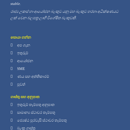
stable.
රාජ්‍ය උකස් හා ආයෝජන බැංකුව යනු මහ බැංකුව හරහා අධීක්ෂණයට
ලක් වෙන බලපත්‍ර ලාභී විශේෂිත බැංකුවකි.
සොයා ගන්න
අප ගැන
ඉතුරුම්
ආයෝජන
SME
ණය සහ අත්තිකාරම්
පුවත්
ගාස්තු සහ අනුපාත
ඉතුරුම් තැම්පතු අනුපාත
සාමාන්‍ය ස්ථාවර තැම්පතු
ජ්‍යෙෂ්ඨ පුරවැසි ස්ථාවර තැම්පතු
බැංකු ගාස්තු