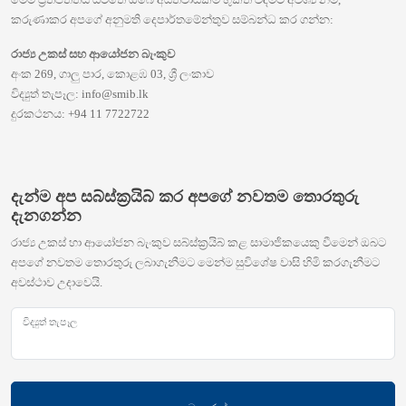
කරුණාකර අපගේ අනුමති දෙපාර්තමේන්තුව සම්බන්ධ කර ගන්න:
රාජ්‍ය උකස් සහ ආයෝජන බැංකුව
අංක 269, ගාලු පාර, කොළඹ 03, ශ්‍රී ලංකාව
විද්‍යුත් තැපෑල: info@smib.lk
දුරකථනය: +94 11 7722722
දැන්ම අප සබ්ස්ක්‍රයිබ් කර අපගේ නවතම තොරතුරු
දැනගන්න
රාජ්‍ය උකස් හා ආයෝජන බැංකුව සබ්ස්ක්‍රයිබ් කළ සාමාජිකයෙකු වීමෙන් ඔබට
අපගේ නවතම තොරතුරු ලබාගැනීමට මෙන්ම සුවිශේෂ වාසි හිමි කරගැනීමට
අවස්ථාව උදාවෙයි.
විද්‍යුත් තැපෑල