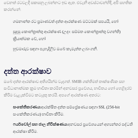
වෙනත් රටවලදී සකසනු ලබන්නට ඉඩ ඇත. එවැනි අවස්ථාවන්හිදී, අපි සහතික
කරන්නේ:
ගමනාන්ත රට ප්‍රමාණවත් දත්ත ආරක්ෂණ මට්ටමක් සපයයි, හෝ
සුදුසු කොන්ත්‍රාත්තු ආරක්ෂණ (උදා: සම්මත කොන්ත්‍රාත්තු වගන්ති)
ක්‍රියාත්මක වේ, හෝ
හුවමාරුව සඳහා පැහැදිලිව ඔබේ කැමැත්ත ලබා ගනී.
දත්ත ආරක්ෂාව
ඔබේ දත්ත ආරක්ෂාව අතිශයින්ම වැදගත්. SMIB ශක්තිමත් තාක්ෂණික සහ
සංවිධානාත්මක ක්‍රම භාවිතා කරමින් අනවසර ප්‍රවේශය, භාවිතය හෝ හෙළිදරව්
කිරීම වැළැක්වීමට කටයුතු කරයි. අපගේ ආරක්ෂණ අතරට:
සංකේතීකරණය:
ආරක්ෂිත දත්ත සම්ප්‍රේෂණය සඳහා SSL (256-bit
සංකේතීකරණය) භාවිතා කිරීම.
ෆයර්වෝල් සහ ජාල නිරීක්ෂණය:
අනවසර ප්‍රවේශයෙන් අභ්‍යන්තර පද්ධති
ආරක්ෂා කිරීම.