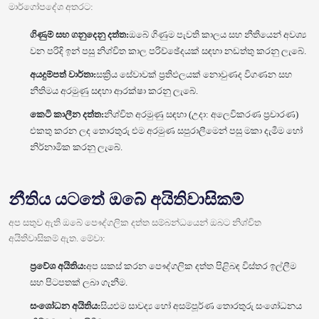
මාර්ගෝපදේශ අතරට:
ගිණුම් සහ ගනුදෙනු දත්ත:
ඔබේ ගිණුම පැවති කාලය සහ නීතියෙන් අවශ්‍ය
වන පරිදි ඉන් පසු නිශ්චිත කාල පරිච්ඡේදයක් සඳහා නඩත්තු කරනු ලැබේ.
අයදුම්පත් වාර්තා:
සක්‍රිය සේවාවක් ප්‍රතිඵලයක් නොවුණද විගණන සහ
නීතිමය අරමුණු සඳහා ආරක්ෂා කරනු ලැබේ.
කෙටි කාලීන දත්ත:
නිශ්චිත අරමුණු සඳහා (උදා: අලෙවිකරණ ප්‍රචාරණ)
එකතු කරන ලද තොරතුරු එම අරමුණ සපුරාලීමෙන් පසු මකා දැමීම හෝ
නිර්නාමික කරනු ලැබේ.
නීතිය යටතේ ඔබේ අයිතිවාසිකම්
අප සතුව ඇති ඔබේ පෞද්ගලික දත්ත සම්බන්ධයෙන් ඔබට නිශ්චිත
අයිතිවාසිකම් ඇත. මේවා:
ප්‍රවේශ අයිතිය:
අප සකස් කරන පෞද්ගලික දත්ත පිළිබඳ විස්තර ඉල්ලීම
සහ පිටපතක් ලබා ගැනීම.
සංශෝධන අයිතිය:
සියළුම සාවද්‍ය හෝ අසම්පූර්ණ තොරතුරු සංශෝධනය