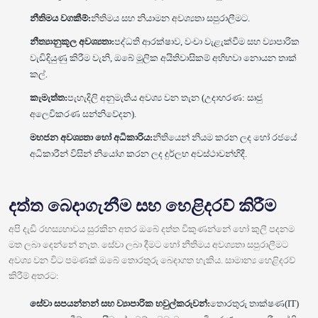
නීතිමය වගකීම්:
නීතිමය සහ නියාමන අවශ්‍යතා සපුරාලීමට.
නීත්‍යානුකූල අවශ්‍යතා:
පද්ධති ආරක්ෂාව, වංචා වැළැක්වීම සහ ව්‍යාපාරික
වැඩිදියුණු කිරීම වැනි, ඔබේ මූලික අයිතිවාසිකම් අභිභවා නොයන තාක්
කල්.
කැමැත්ත:
පැහැදිලි අනුමැතිය අවශ්‍ය වන තැන (උදාහරණ: සෘජු
අලෙවිකරණ සන්නිවේදන).
මහජන අවශ්‍යතා හෝ අධිකාරිය:
නීතියෙන් නියම කරන ලද හෝ රජයේ
අධිකාරීන් විසින් නියෝග කරන ලද දුර්ලභ අවස්ථාවන්හිදී.
දත්ත බෙදාගැනීම සහ හෙළිදරව් කිරීම
අපි දැඩි රහස්‍යභාවය සුරකින අතර ඔබේ දත්ත විකුණන්නේ හෝ කුලී පදනම
මත ලබා දෙන්නේ නැත. සේවා ලබා දීමට හෝ නීතිමය අවශ්‍යතා සපුරාලීමට
අවශ්‍ය වන විට පමණක් ඔබේ තොරතුරු බෙදාගත හැකිය. සාමාන්‍ය හෙළිදරව්
කිරීම් අතරට:
සේවා සපයන්නන් සහ ව්‍යාපාරික හවුල්කරුවන්:
තොරතුරු තාක්ෂණ(IT)