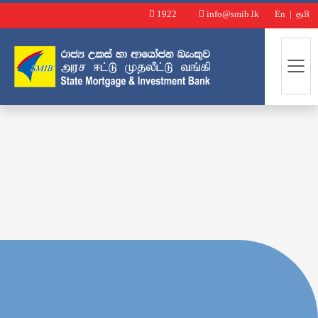
1922
info@smib.lk
En
|
தமி