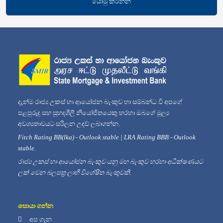
යොමු කරන්න
දැන්ම රාජ්‍ය උකස් හා ආයෝජන බැංකුව හා සම්බන්ධ වී අපගේ
පළපුරුදු සහ සුහදශීලී නියෝජිතයෙකු හරහා ඔබගේ මූල්‍ය
අවශ්‍යතාවයට සරිලන උදව් ලබාගන්න.
Fitch Rating BB(lka) - Outlook stable | LRA Rating BBB - Outlook
stable.
රාජ්‍ය උකස් හා ආයෝජන බැංකුව යනු මහ බැංකුව හරහා අධීක්ෂණයට
ලක් වෙන බලපත්‍ර ලාභී විශේෂිත බැංකුවකි.
සොයා ගන්න
අප ගැන