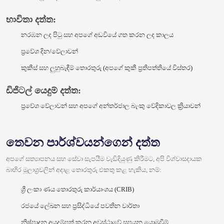
භාවිතා දත්ත:
නරඹන ලද පිටු සහ අපගේ අඩවියේ ගත කරන ලද කාලය
ප්‍රවේශ දින/වේලාවන්
කුකීස් සහ ලුහුබැඳීම් තොරතුරු (අපගේ කුකී ප්‍රතිපත්තියේ විස්තර)
ඩිජිටල් යෙදුම් දත්ත:
ප්‍රවේශ වේලාවන් සහ අපගේ අන්තර්ජාල බැංකු වේදිකාවල ක්‍රියාවන්
තෙවන පාර්ශ්වයන්ගෙන් දත්ත
අපගේ සත්‍යාපනය සහ සේවා සැපයීම වැඩිදියුණු කිරීමට, අපි විශ්වාසදායක
බාහිර මූලාශ්‍රවලින් අදාළ තොරතුරු එකතු කළ හැකිය, නම්:
ශ්‍රී ලංකා ණය තොරතුරු කාර්යාංශය (CRIB)
රජයේ ලේඛන සහ ප්‍රසිද්ධියේ පවතින වාර්තා
නිෂ්පාදන අයදුම්පත් කරන අවස්ථාවේ සපයන යොමුවීම්