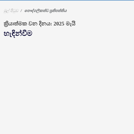
මුල් පිටුව
පෞද්ගලිකත්ව ප්‍රතිපත්තිය
ක්‍රියාත්මක වන දිනය: 2025 මැයි
හැඳින්වීම