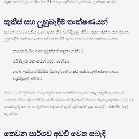
හැකි අතර වැඩ කරන දින 21ක් තුළ ප්‍රතිචාර දැක්වීමට උත්සාහ කරමු.
කුකීස් සහ ලුහුබැඳීම් තාක්ෂණයන්
අපගේ වෙබ් අඩවිය ඔබේ අත්දැකීම වැඩිදියුණු කිරීම සඳහා කුකීස් සහ සමාන
ලුහුබැඳීම් තාක්ෂණයන් භාවිතා කරයි. අපට සහය වෙන තාක්ෂණයන්:
නැවත පැමිණෙන අමුත්තන් හඳුනා ගැනීමට
පරිශීලක මනාපයන් රඳවා ගැනීමට
වෙබ් අඩවියේ පිවිසීම් විශ්ලේෂණය කර සේවා ගුණාත්මකභාවය
වැඩිදියුණු කිරීමට
ඔබට ඔබේ බ්‍රව්සරයේ සැකසුම් හරහා කුකීස් පාලනය කළ හැකිය; කෙසේ
වෙතත්, ඒවා අක්‍රිය කිරීම වෙබ් අඩවියේ ක්‍රියාකාරීත්වයට බලපෑ හැකිය. වැඩි දුර
තොරතුරු සඳහා, කරුණාකර අපගේ කුකී ප්‍රතිපත්ති ප්‍රකාශය(Cookie Policy)
බලන්න.
තෙවන පාර්ශව අඩවි වෙත සබැඳි