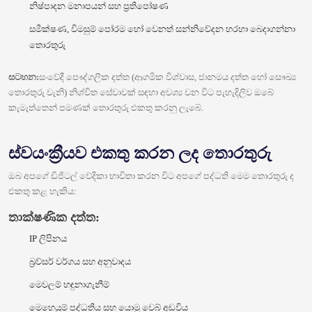
නිෂ්පාදන මනාපයන් සහ ප්‍රතිපෝෂණ
සමීක්ෂණ, විමසුම් පෝරම හෝ වෙනත් සන්නිවේදන හරහා බෙදාගන්නා
තොරතුරු
සටහන:
සංවේදී පෞද්ගලික දත්ත (ආගමික විශ්වාස, ජානමය දත්ත හෝ සෞඛ්‍ය
තොරතුරු වැනි) නිශ්චිත සේවාවක් සඳහා අවශ්‍ය වන විට පැහැදිලිව ඔබේ
කැමැත්තෙන් පමණක් තොරතුරු එකතු කරනු ලැබේ.
ස්වයංක්‍රීයව එකතු කරන ලද තොරතුරු
ඔබ අපගේ ඩිජිටල් වේදිකා භාවිතා කරන විට අපගේ පද්ධති මෙම තොරතුරු ද
එකතු කළ හැකිය:
තාක්ෂණික දත්ත:
IP ලිපිනය
බ්‍රව්සර් වර්ගය සහ අනුවාදය
මෙවලම් හඳුනාගැනීම්
මෙහෙයුම් පද්ධතිය සහ යොමු වෙබ් අඩවිය