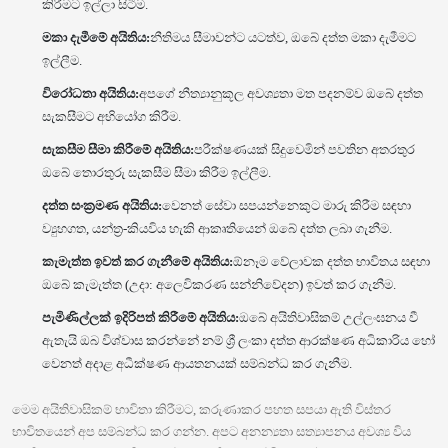
කිරීමට ඉල්ලා සිටීම.
මකා දැමීමේ අයිතිය:
නීතිමය සීමාවන්ට යටත්ව, ඔබේ දත්ත මකා දැමීමට
ඉල්ලීම.
විරෝධතා අයිතිය:
අපගේ නීත්‍යානුකූල අවශ්‍යතා මත පදනම්ව ඔබේ දත්ත
සැකසීමට අභියෝග කිරීම.
සැකසීම සීමා කිරීමේ අයිතිය:
පරීක්ෂණයක් සිදුවෙමින් පවතින අතරතුර
ඔබේ තොරතුරු සැකසීම සීමා කිරීම ඉල්ලීම.
දත්ත සංක්‍රමණ අයිතිය:
වෙනත් සේවා සපයන්නෙකුට මාරු කිරීම සඳහා
ව්‍යුහගත, යන්ත්‍ර-කියවිය හැකි ආකෘතියෙන් ඔබේ දත්ත ලබා ගැනීම.
කැමැත්ත ඉවත් කර ගැනීමේ අයිතිය:
ඕනෑම වේලාවක දත්ත භාවිතය සඳහා
ඔබේ කැමැත්ත (උදා: අලෙවිකරණ සන්නිවේදන) ඉවත් කර ගැනීම.
පැමිණිල්ලක් ඉදිරිපත් කිරීමේ අයිතිය:
ඔබේ අයිතිවාසිකම් උල්ලංඝනය වී
ඇතැයි ඔබ විශ්වාස කරන්නේ නම් ශ්‍රී ලංකා දත්ත ආරක්ෂණ අධිකාරිය හෝ
වෙනත් අදාළ අධීක්ෂණ ආයතනයක් සම්බන්ධ කර ගැනීම.
මෙම අයිතිවාසිකම් භාවිතා කිරීමට, කරුණාකර පහත සපයා ඇති විස්තර
භාවිතයෙන් අප සම්බන්ධ කර ගන්න. අපට අනන්‍යතා සත්‍යාපනය අවශ්‍ය විය