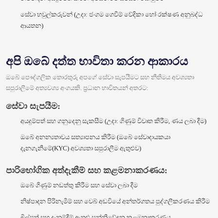
සේවා හවුල්කරුවන් (උදා: ජංගම ගෙවීම් වේදිකා හෝ රක්ෂණ අනුබද්ධ
ආයතන)
අපි ඔබේ දත්ත භාවිතා කරන ආකාරය
ඔබේ පෞද්ගලික තොරතුරු අපගේ සේවා සැපයීමට සහ නීතිමය අවශ්‍යතා
සපුරාලීමේ අත්‍යවශ්‍ය අංගයකි. ප්‍රධාන භාවිතයන් අතරට:
සේවා සැපයීම:
අයදුම්පත් සහ ගනුදෙනු සැකසීම (උදා: ගිණුම් විවෘත කිරීම, ණය ලබා දීම)
ඔබේ අනන්‍යතාවය සත්‍යාපනය කිරීම (ඔබේ සේවාදායකයා
දැනගැනීමේ(KYC) අවශ්‍යතා සපුරාලීම ඇතුළුව)
පාරිභෝගික අත්දැකීම් සහ කළමනාකරණය:
ඔබේ ගිණුම් නඩත්තු කිරීම සහ සේවා ලබා දීම
නිෂ්පාදන පිරිනැමීම් සහ වෙබ් අඩවියේ අන්තර්ගතය පුද්ගලීකරණය කිරීම
බිල්පත් සහ දැනුම්දීම් ඇතුළු සන්නිවේදන කළමනාකරණය