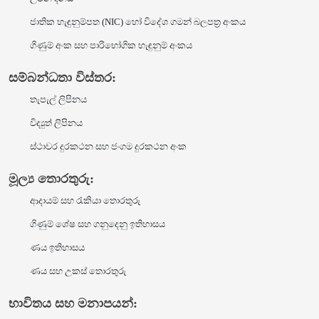
ජාතික හැඳුනුම්පත (NIC) හෝ විදේශ ගමන් බලපත්‍ර අංකය
ගිණුම් අංක සහ පාරිභෝගික හැඳුනුම් අංකය
සම්බන්ධතා විස්තර:
තැපැල් ලිපිනය
විද්‍යුත් ලිපිනය
ස්ථාවර දුරකථන සහ ජංගම දුරකථන අංක
මූල්‍ය තොරතුරු:
ආදායම් සහ රැකියා තොරතුරු
ගිණුම් ශේෂ සහ ගනුදෙනු ඉතිහාසය
ණය ඉතිහාසය
ණය සහ උකස් තොරතුරු
භාවිතය සහ මනාපයන්: