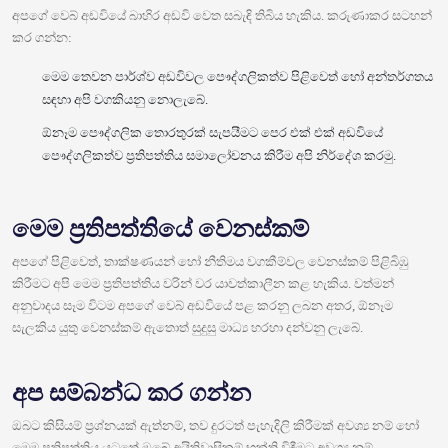
අපගේ වෙබ් අඩවියේ බාහිර අඩවි වෙත සබැඳි තිබිය හැකිය. කරුණාකර සටහන්
කර ගන්න:
මෙම තෙවන පාර්ශ්ව අඩවිවල පෞද්ගලිකත්ව පිළිවෙත් හෝ අන්තර්ගතය
සඳහා අපි වගකියනු නොලැබේ.
ඕනෑම පෞද්ගලික තොරතුරක් සැපයීමට පෙර එක් එක් අඩවියේ
පෞද්ගලිකත්ව ප්‍රතිපත්තිය සමාලෝචනය කිරීම අපි නිර්දේශ කරමු.
මෙම ප්‍රතිපත්තියේ වෙනස්කම්
අපගේ පිළිවෙත්, තාක්ෂණයන් හෝ නීතිමය වගකීම්වල වෙනස්කම් පිළිබිඹු
කිරීමට අපි මෙම ප්‍රතිපත්තිය වරින් වර යාවත්කාලීන කළ හැකිය. වත්මන්
අනුවාදය සෑම විටම අපගේ වෙබ් අඩවියේ පළ කරනු ලබන අතර, ඕනෑම
සැලකිය යුතු වෙනස්කම් ඇතොත් සුදුසු මාධ්‍ය හරහා දන්වනු ලැබේ.
අප සම්බන්ධ කර ගන්න
ඔබට කිසියම් ප්‍රශ්නයක් ඇත්නම්, තව දුරටත් පැහැදිලි කිරීමක් අවශ්‍ය නම් හෝ
මෙම ප්‍රතිපත්තිය යටතේ ඔබේ අයිතිවාසිකම් භුක්ති විඳීමට අවශ්‍ය නම්,