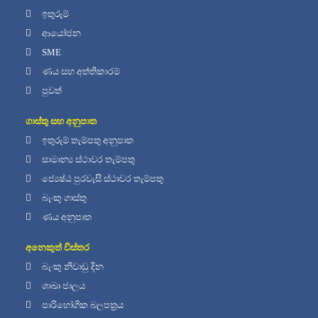
ඉතුරුම්
ආයෝජන
SME
ණය සහ අත්තිකාරම්
පුවත්
ගාස්තු සහ අනුපාත
ඉතුරුම් තැම්පතු අනුපාත
සාමාන්‍ය ස්ථාවර තැම්පතු
ජ්‍යෙෂ්ඨ පුරවැසි ස්ථාවර තැම්පතු
බැංකු ගාස්තු
ණය අනුපාත
අනෙකුත් විස්තර
බැංකු නිවාඩු දින
ශාඛා ජාලය
පාරිභෝගික බලපත්‍රය