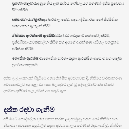
ප්‍රවේශ පාලනය:
අනුමැතිය ලත් කාර්ය මණ්ඩලයට පමණක් දත්ත ප්‍රවේශය
සීමා කිරීම.
සත්‍යාපන යාන්ත්‍රණ:
අන්තර්ජාල සේවා සඳහා ද්විකාරක හෝ ජීවමිතික
සත්‍යාපනය ඇතුළත් කිරීම.
නිතිපතා ආරක්ෂණ ඇගයීම්:
වරින් වර අවදානම් තක්සේරු කිරීම්,
ප්‍රතිවයිරස යාවත්කාලීන කිරීම් සහ අපගේ ආරක්ෂණ යටිතල පහසුකම්
පරීක්ෂා කිරීම.
භෞතික ආරක්ෂාව:
භෞතික වාර්තා සඳහා ආරක්ෂිත ගබඩාව සහ පාලිත
ප්‍රවේශ පහසුකම්.
දත්ත උල්ලංඝනයක් සිදුවීමේ අනපේක්ෂිත අවස්ථාවක දී, නීතිමය වාර්තාකරණ
අවශ්‍යතාවලට අනුකූල වන සහ බලපෑමට ලක් වූ පුද්ගලයින්ට ක්ෂණිකව
දන්වන ප්‍රතිචාර සැලැස්මක් අප සතුව ඇත.
දත්ත රඳවා ගැනීම
අපි ඔබේ පෞද්ගලික දත්ත එකතු කරන ලද අරමුණු සඳහා හෝ නීතිමය සහ
නියාමන අවශ්‍යතා සපුරාලීම සඳහා අවශ්‍ය කාලය පමණක් රඳවා ගනිමු. නිශ්චිත