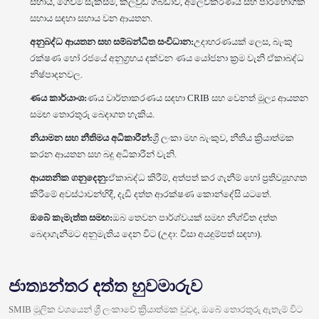
සහාය, ගෙවීම් සැකසීම, ක්ලවුඩ් ගබඩාව, අලෙවිකරණය සහ පාරිභෝගික
සහාය සඳහා සහාය වන ආයතන.
අනුබද්ධ ආයතන සහ සම්බන්ධිත සංවිධාන:
උදාහරණයක් ලෙස, බැංකු
රක්ෂණ හෝ රජයේ අනුග්‍රහය දක්වන ණය යෝජනා ක්‍රම වැනි ඒකාබද්ධ
නිෂ්පාදනවල.
ණය කාර්යාංශ:
ණය වාර්තාකරණය සඳහා CRIB සහ වෙනත් මූල්‍ය ආයතන
සමඟ තොරතුරු බෙදාගත හැකිය.
නියාමන සහ නීතිමය අධිකාරීන්:
ශ්‍රී ලංකා මහ බැංකුව, නීතිය ක්‍රියාත්මක
කරන ආයතන සහ බදු අධිකාරීන් වැනි.
ආයතනික ගනුදෙනු:
ඒකාබද්ධ කිරීම්, අත්පත් කර ගැනීම් හෝ ප්‍රතිව්‍යුහගත
කිරීමේ අවස්ථාවන්හිදී, දැඩි දත්ත ආරක්ෂණ කොන්දේසි යටතේ.
ඔබේ කැමැත්ත සමඟ:
ඔබ තෙවන පාර්ශ්වයක් සමඟ නිශ්චිත දත්ත
බෙදාගැනීමට අනුමැතිය දෙන විට (උදා: වීසා අයදුම්පත් සඳහා).
ජාත්‍යන්තර දත්ත හුවමාරුව
SMIB මූලික වශයෙන් ශ්‍රී ලංකාවේ ක්‍රියාත්මක වුවද, ඔබේ තොරතුරු ඇතැම් විට