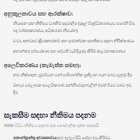
අනුකූලතාවය සහ ආරක්ෂාව:
නියාමන සහ නීතිමය වගකීම් සපුරාලීම (මුදල් විශුද්ධිකරණයට එරෙහි වීම,
බදු වාර්තාකරණය, අධිකරණ නියෝග)
වංචා, අනවසර ක්‍රියාකාරකම් සහ ගුණාත්මක සහතිකය සඳහා නිරීක්ෂණය
අභ්‍යන්තර පර්යේෂණ සහ පද්ධති වැඩිදියුණු කිරීම් කළමනාකරණය
අලෙවිකරණය (කැමැත්ත සමඟ):
නව නිෂ්පාදන, ප්‍රවර්ධන හෝ පාරිභෝගික ප්‍රතිලාභ ගැන ඔබට දැනුම් දීම
ඕනෑම වේලාවක අලෙවිකරණ සන්නිවේදනවලින් ඉවත් වීමට ඔබට ඉඩ
දීම
සැකසීම සඳහා නීතිමය පදනම
SMIB විවිධ නීතිමය පදනම් මත පෞද්ගලික දත්ත සකසයි:
කොන්ත්‍රාත්තු අවශ්‍යතාවය:
ඔබ ඉල්ලා සිටි සේවා ඉටු කිරීමට.