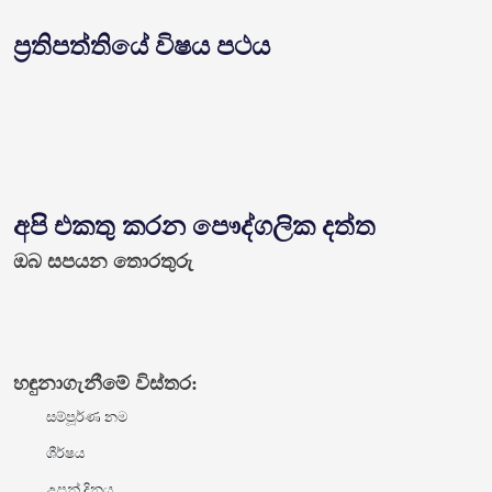
ප්‍රතිපත්තියේ විෂය පථය
අපි එකතු කරන පෞද්ගලික දත්ත
ඔබ සපයන තොරතුරු
හඳුනාගැනීමේ විස්තර:
සම්පූර්ණ නම
ශීර්ෂය
උපන් දිනය