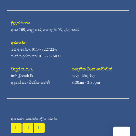
මූලස්ථානය
අංක 269, ගාලු පාර, කොළඹ 03, ශ්‍රී ලංකාව.
අමතන්න
පොදු සේවා: 011-7722722-3
ෆැක්ස්/දුරකථන: 011-2575031
විද්‍යුත් තැපෑල
දෛනික බැංකු සේවාවන්
info@smib.lk
සඳුදා - සිකුරාදා
අදහස් සහ විමසීම් පමණි
8:30am - 3:30pm
අප සමග යාවත්කාලින වන්න: