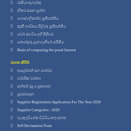
රැකියා ඇබෑර්තු
නිතර අසන ප්‍රශ්න
පෞද්ගලිකත්ව ප්‍රතිපත්තිය
කුකී භාවිතය පිළිබඳ ප්‍රතිපත්තිය
වෙබ් අඩවියෙහි සිතියම
තොරතුරු දැනගැනීමේ අයිතිය
Basis of computing the penal Interest
බාගත කිරීම්
අයැදුම්පත් සහ පෝරම
වාර්ශික වාර්තා
අන්තර් මූල්‍ය ප්‍රකාශන
ප්‍රසම්පාදන
Supplier Registration Application For The Year 2026
Supplier Categories - 2026
බැංකු (විශේෂ විධිවිධාන) පනත
Self Declaration Form