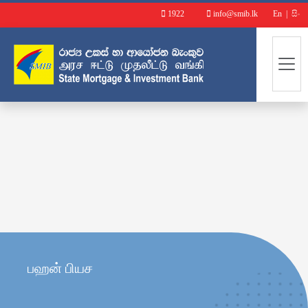
1922
info@smib.lk
En
|
සිං
பஹன் பியச