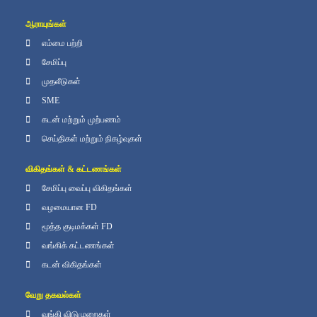
ஆராயுங்கள்
எம்மை பற்றி
சேமிப்பு
முதலீடுகள்
SME
கடன் மற்றும் முற்பணம்
செய்திகள் மற்றும் நிகழ்வுகள்
விகிதங்கள் & கட்டணங்கள்
சேமிப்பு வைப்பு விகிதங்கள்
வழமையான FD
மூத்த குடிமக்கள் FD
வங்கிக் கட்டணங்கள்
கடன் விகிதங்கள்
வேறு தகவல்கள்
வங்கி விடுமுறைகள்