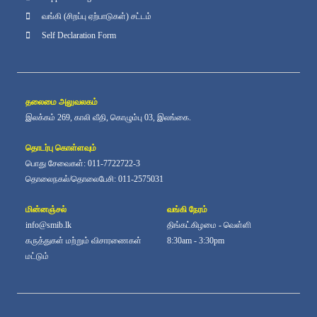
வங்கி (சிறப்பு ஏற்பாடுகள்) சட்டம்
Self Declaration Form
தலைமை அலுவலகம்
இலக்கம் 269, காலி வீதி, கொழும்பு 03, இலங்கை.
தொடர்பு கொள்ளவும்
பொது சேவைகள்: 011-7722722-3
தொலைநகல்/தொலைபேசி: 011-2575031
மின்னஞ்சல்
வங்கி நேரம்
info@smib.lk
திங்கட்கிழமை - வெள்ளி
கருத்துகள் மற்றும் விசாரணைகள்
8:30am - 3:30pm
மட்டும்