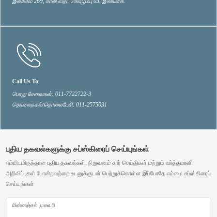
இலக்கம் 269, காலி வீதி, கொழும்பு 03, இலங்கை.
Call Us To
பொது சேவைகள்: 011-7722722-3
தொலைநகல்/தொலைபேசி: 011-2575031
புதிய தகவல்களுக்கு சப்ஸ்கிரைப் செய்யுங்கள்
எம்மிடமிருந்தான புதிய தகவல்கள், நிறுவனம் சார் செய்திகள் மற்றும் வர்த்தமானி
அறிவிப்புகள் போன்றவற்றை உடனுக்குடன் பெற்றுக்கொள்ள இப்போதே எம்மை சப்ஸ்கிரைப்
செய்யுங்கள்
மின்னஞ்சல் முகவரி