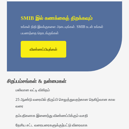
SMIB இல் கணக்கைத் திறக்கவும்
உங்கள் நிதி இலக்குகளை அடையுங்கள். SMIB உடன் உங்கள்
பயணத்தை தொடங்குங்கள்
விண்ணப்பியுங்கள்
சிறப்பம்சங்கள் & நன்மைகள்
மலிவான வட்டி விகிதம்
25 ஆண்டு வரையில் திருப்பி செலுத்துவதற்கான நெகிழ்வான கால
வரை
தம்பதிகளாக இணைந்து விண்ணப்பிக்கும் வசதி
தேசிய சட்ட வரையரைகளுக்குற்பட்டு விரைவாக