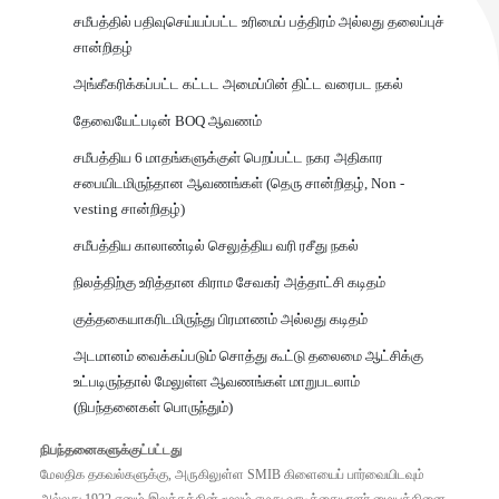
சமீபத்தில் பதிவுசெய்யப்பட்ட உரிமைப் பத்திரம் அல்லது தலைப்புச்
சான்றிதழ்
அங்கீகரிக்கப்பட்ட கட்டட அமைப்பின் திட்ட வரைபட நகல்
தேவையேட்படின் BOQ ஆவணம்
சமீபத்திய 6 மாதங்களுக்குள் பெறப்பட்ட நகர அதிகார
சபையிடமிருந்தான ஆவணங்கள் (தெரு சான்றிதழ், Non -
vesting சான்றிதழ்)
சமீபத்திய காலாண்டில் செலுத்திய வரி ரசீது நகல்
நிலத்திற்கு உரித்தான கிராம சேவகர் அத்தாட்சி கடிதம்
குத்தகையாகரிடமிருந்து பிரமாணம் அல்லது கடிதம்
அடமானம் வைக்கப்படும் சொத்து கூட்டு தலைமை ஆட்சிக்கு
உட்படிருந்தால் மேலுள்ள ஆவணங்கள் மாறுபடலாம்
(நிபந்தனைகள் பொருந்தும்)
நிபந்தனைகளுக்குட்பட்டது
மேலதிக தகவல்களுக்கு, அருகிலுள்ள SMIB கிளையைப் பார்வையிடவும்