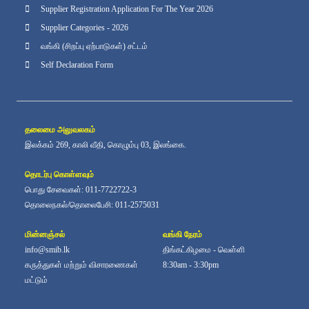
Supplier Registration Application For The Year 2026
Supplier Categories - 2026
வங்கி (சிறப்பு ஏற்பாடுகள்) சட்டம்
Self Declaration Form
தலைமை அலுவலகம்
இலக்கம் 269, காலி வீதி, கொழும்பு 03, இலங்கை.
தொடர்பு கொள்ளவும்
பொது சேவைகள்: 011-7722722-3
தொலைநகல்/தொலைபேசி: 011-2575031
மின்னஞ்சல்
வங்கி நேரம்
info@smib.lk
திங்கட்கிழமை - வெள்ளி
கருத்துகள் மற்றும் விசாரணைகள்
8:30am - 3:30pm
மட்டும்