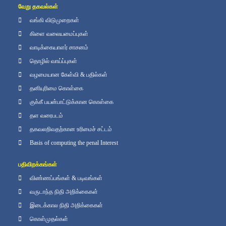
வேறு தகவல்கள்
வங்கி விடுமுறைகள்
கிளை வலையமைப்புகள்
வாடிக்கையாளர் சாசனம்
தொழில் வாய்ப்புகள்
வழமையான கேள்வி & பதில்கள்
தனியுரிமை கொள்கை
குக்கீ பயன்பாட்டுக்கான கொள்கை
தள வரைபடம்
தகவலறிவதற்கான உரிமைச் சட்டம்
Basis of computing the penal Interest
பதிவிறக்கங்கள்
விண்ணப்பங்கள் & படிவங்கள்
வருடாந்த நிதி அறிக்கைகள்
இடைக்கால நிதி அறிக்கைகள்
கொள்முதல்கள்