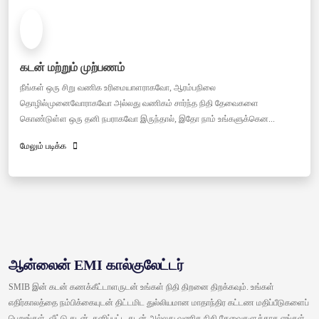
கடன் மற்றும் முற்பணம்
நீங்கள் ஒரு சிறு வணிக உரிமையாளராகவோ, ஆரம்பநிலை
தொழில்முனைவோராகவோ அல்லது வணிகம் சார்ந்த நிதி தேவைகளை
கொண்டுள்ள ஒரு தனி நபராகவோ இருந்தால், இதோ நாம் உங்களுக்கென...
மேலும் படிக்க
ஆன்லைன் EMI கால்குலேட்டர்
SMIB இன் கடன் கணக்கீட்டாளருடன் உங்கள் நிதி திறனை திறக்கவும். உங்கள்
எதிர்காலத்தை நம்பிக்கையுடன் திட்டமிட துல்லியமான மாதாந்திர கட்டண மதிப்பீடுகளைப்
பெறுங்கள். வீட்டு கடன், தனிப்பட்ட கடன் அல்லது வணிக நிதி தேவைகளுக்காக எங்கள்