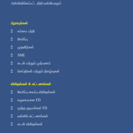
அங்கீகரிக்கப்பட்ட நிதி வங்கியாகும்.
ஆராயுங்கள்
எம்மை பற்றி
சேமிப்பு
முதலீடுகள்
SME
கடன் மற்றும் முற்பணம்
செய்திகள் மற்றும் நிகழ்வுகள்
விகிதங்கள் & கட்டணங்கள்
சேமிப்பு வைப்பு விகிதங்கள்
வழமையான FD
மூத்த குடிமக்கள் FD
வங்கிக் கட்டணங்கள்
கடன் விகிதங்கள்