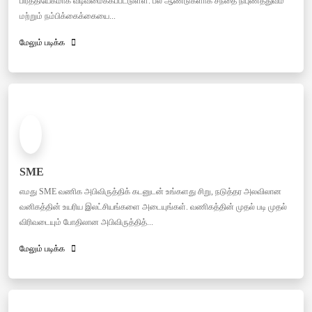
பிரத்தியேகமாக வடிவமைக்கப்பட்டுள்ள. பல ஆண்டுகளாக சந்தை நிபுணத்துவம்
மற்றும் நம்பிக்கைக்கையை...
மேலும் படிக்க
SME
எமது SME வணிக அபிவிருத்திக் கடனுடன் உங்களது சிறு, நடுத்தர அலவிலான
வனிகத்தின் உயரிய இலட்சியங்களை அடையுங்கள். வணிகத்தின் முதல் படி முதல்
விரிவடையும் போதிலான அபிவிருத்தித்...
மேலும் படிக்க