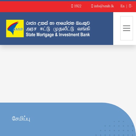
1922
info@smib.lk
En
|
සිං
சேமிப்பு