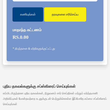
கணியுங்கள்
தரவுகளை சரிசெய்ய
மாதாந்த கட்டணம்
RS.0.00
* நிபந்தனை & விதிகளுக்குட்பட்டது
புதிய தகவல்களுக்கு சப்ஸ்கிரைப் செய்யுங்கள்
எம்மிடமிருந்தான புதிய தகவல்கள், நிறுவனம் சார் செய்திகள் மற்றும் வர்த்தமானி
அறிவிப்புகள் போன்றவற்றை உடனுக்குடன் பெற்றுக்கொள்ள இப்போதே எம்மை சப்ஸ்கிரைப்
செய்யுங்கள்