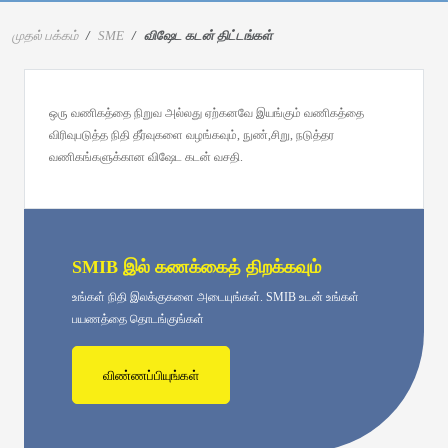
முதல் பக்கம்
SME
விஷேட கடன் திட்டங்கள்
ஒரு வணிகத்தை நிறுவ அல்லது ஏற்கனவே இயங்கும் வணிகத்தை
விரிவுபடுத்த நிதி தீர்வுகளை வழங்கவும், நுண்,சிறு, நடுத்தர
வணிகங்களுக்கான விஷேட கடன் வசதி.
SMIB இல் கணக்கைத் திறக்கவும்
உங்கள் நிதி இலக்குகளை அடையுங்கள். SMIB உடன் உங்கள்
பயணத்தை தொடங்குங்கள்
விண்ணப்பியுங்கள்