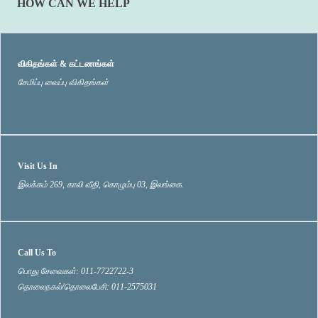
HOW CAN WE HELP
விகிதங்கள் & கட்டணங்கள்
சேமிப்பு வைப்பு விகிதங்கள்
Visit Us In
இலக்கம் 269, காலி வீதி, கொழும்பு 03, இலங்கை.
Call Us To
பொது சேவைகள்: 011-7722722-3
தொலைநகல்/தொலைபேசி: 011-2575031