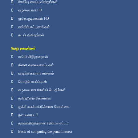
சேமிப்பு வைப்பு விகிதங்கள்
வழமையான FD
மூத்த குடிமக்கள் FD
வங்கிக் கட்டணங்கள்
கடன் விகிதங்கள்
வேறு தகவல்கள்
வங்கி விடுமுறைகள்
கிளை வலையமைப்புகள்
வாடிக்கையாளர் சாசனம்
தொழில் வாய்ப்புகள்
வழமையான கேள்வி & பதில்கள்
தனியுரிமை கொள்கை
குக்கீ பயன்பாட்டுக்கான கொள்கை
தள வரைபடம்
தகவலறிவதற்கான உரிமைச் சட்டம்
Basis of computing the penal Interest