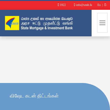
1922
info@smib.lk
En
|
සිං
விஷேட கடன் திட்டங்கள்