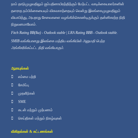
நாம் தாடுமுழுவதிலும் ஐம்பதினாயிரத்திற்கும் மேற்பட்ட வாடிக்கையாளர்களின்
தளராத நம்பிக்கையையும் விசுவாசத்தையும் வென்று இலங்கைமுழுவதிலும்
வியாபித்து, அயறாது சேவைகளை வழங்கிக்கொண்டிருக்கும் தன்னிகரற்ற நிதி
நிறுவனமாவோம்.
Fitch Rating BB(lka) - Outlook stable | LRA Rating BBB - Outlook stable.
SMIB வங்கியானது இலங்கை மத்திய வங்கியின் அனுமதி பெற்ற
அங்கீகரிக்கப்பட்ட நிதி வங்கியாகும்.
ஆராயுங்கள்
எம்மை பற்றி
சேமிப்பு
முதலீடுகள்
SME
கடன் மற்றும் முற்பணம்
செய்திகள் மற்றும் நிகழ்வுகள்
விகிதங்கள் & கட்டணங்கள்