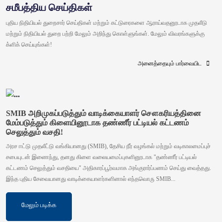
சமீபத்திய செய்திகள்
புதிய நிதியியல் துறைசார் செய்திகள் மற்றும் கட்டுரைகளை ஆராய்வதனூடாக முதலீடு
மற்றும் நிதியியல் துறை பற்றி மேலும் அறிந்து கொள்ளுங்கள். மேலும் விவரங்களுக்கு
க்ளிக் செய்யுங்கள்!
அனைத்தையும் பார்வையிட
SMIB அறிமுகப்படுத்தும் வாடிக்கையாளர் சௌகரியத்தினை
மேம்படுத்தும் கிளையினூடாக தண்ணீர் பட்டியல் கட்டணம்
செலுத்தும் வசதி!
அரச ஈட்டு முதலீட்டு வங்கியானது (SMIB), தேசிய நீர் வழங்கல் மற்றும் வடிகாலமைப்புச்
சபையுடன் இணைந்து, தனது கிளை வலையமைப்புகளினூடாக "தண்ணீர் பட்டியல்
கட்டணம் செலுத்தும் வசதியை" அதிகாரப்பூர்வமாக அங்குரார்ப்பணம் செய்து வைத்தது.
இந்த புதிய சேவையானது வாடிக்கையாளர்களினால் எந்தவொரு SMIB...
மேலும் படிக்க