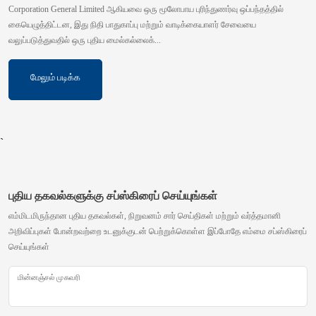
Corporation General Limited ஆகியவை ஒரு மூலோபாய புரிந்துணர்வு ஒப்பந்தத்தில்
கையெழுத்திட்டன, இது நிதி பாதுகாப்பு மற்றும் வாடிக்கையாளர் சேவையை
வலுப்படுத்துவதில் ஒரு புதிய மைல்கல்லைக்...
மேலும் படிக்க
`
புதிய தகவல்களுக்கு சப்ஸ்கிரைப் செய்யுங்கள்
எம்மிடமிருந்தான புதிய தகவல்கள், நிறுவனம் சார் செய்திகள் மற்றும் வர்த்தமானி
அறிவிப்புகள் போன்றவற்றை உடனுக்குடன் பெற்றுக்கொள்ள இப்போதே எம்மை சப்ஸ்கிரைப்
செய்யுங்கள்
மின்னஞ்சல் முகவரி