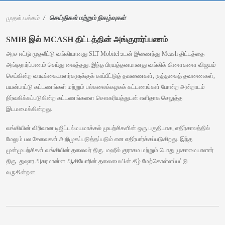
முதல் பக்கம்
செய்திகள் மற்றும் நிகழ்வுகள்
SMIB இல் MCASH திட்டத்தின் அங்குரார்ப்பணம்
அரச ஈட்டு முதலீட்டு வங்கியானது SLT Mobitel உடன் இணைந்து Mcash திட்டத்தை
அங்குரார்ப்பணம் செய்து வைத்தது. இந்த பிரயத்தனமானது வங்கிக் கிளைகளை விஜயம்
செய்கின்ற வாடிக்கையாளர்களுக்குக் காப்பீட்டுத் தவணைகள், குத்தகைத் தவணைகள்,
பயன்பாட்டு கட்டணங்கள் மற்றும் பல்கலைக்கழகக் கட்டணங்கள் போன்ற அன்றாடம்
நிர்வகிக்கப்படுகின்ற கட்டணங்களை சௌகரியத்துடன் எளிதாக செலுத்த
இடமமைக்கின்றது.
வங்கியின் விரிவான டிஜிட்டல்மயமாக்கல் முயற்சிகளின் ஒரு பகுதியாக, எதிர்காலத்தில்
மேலும் பல சேவைகள் அறிமுகப்படுத்தப்படும் என எதிர்பார்க்கப்படுகிறது. இந்த
முன்முயற்சிகள் வங்கியின் தலைவர் திரு. மஹீல் குராகம மற்றும் பொது முகாமையாளார்
திரு. துஷார அசுரமான்ன ஆகியோரின் தலைமையின் கீழ் மேற்கொள்ளப்பட்டு
வருகின்றன.