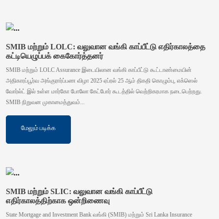
SMIB மற்றும் LOLC: வலுவான வங்கி காப்பீட்டு எதிர்காலத்தை
கட்டியெழுப்பக் கைகோர்த்தனர்
SMIB மற்றும் LOLC Assurance இடையிலான வங்கி காப்பீட்டு கூட்டாண்மையின்
அதிகாரப்பூர்வ அங்குரார்ப்பண விழா 2025 ஏப்ரல் 25 ஆம் திகதி கொழும்பு, எக்ஸெல்
வோர்ல்ட் இல் உள்ள மார்கோ போலோ கேட்போர் கூடத்தில் வெற்றிகரமாக நடைபெற்றது.
SMIB நிறுவன முகாமைத்துவம்...
மேலும் படிக்க
SMIB மற்றும் SLIC: வலுவான வங்கி காப்பீட்டு
எதிர்காலத்திற்காக ஒன்றிணைவு
State Mortgage and Investment Bank வங்கி (SMIB) மற்றும் Sri Lanka Insurance