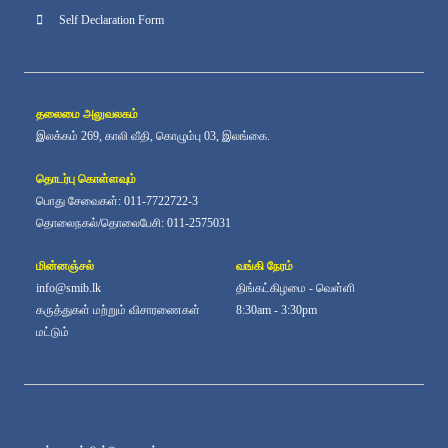
Self Declaration Form
தலைமை அலுவலகம்
இலக்கம் 269, காலி வீதி, கொழும்பு 03, இலங்கை.
தொடர்பு கொள்ளவும்
பொது சேவைகள்: 011-7722722-3
தொலைநகல்/தொலைபேசி: 011-2575031
மின்னஞ்சல்
வங்கி நேரம்
info@smib.lk
திங்கட்கிழமை - வெள்ளி
கருத்துகள் மற்றும் விசாரணைகள்
8:30am - 3:30pm
மட்டும்