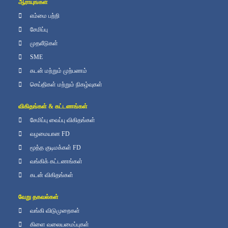
ஆராயுங்கள்
எம்மை பற்றி
சேமிப்பு
முதலீடுகள்
SME
கடன் மற்றும் முற்பணம்
செய்திகள் மற்றும் நிகழ்வுகள்
விகிதங்கள் & கட்டணங்கள்
சேமிப்பு வைப்பு விகிதங்கள்
வழமையான FD
மூத்த குடிமக்கள் FD
வங்கிக் கட்டணங்கள்
கடன் விகிதங்கள்
வேறு தகவல்கள்
வங்கி விடுமுறைகள்
கிளை வலையமைப்புகள்