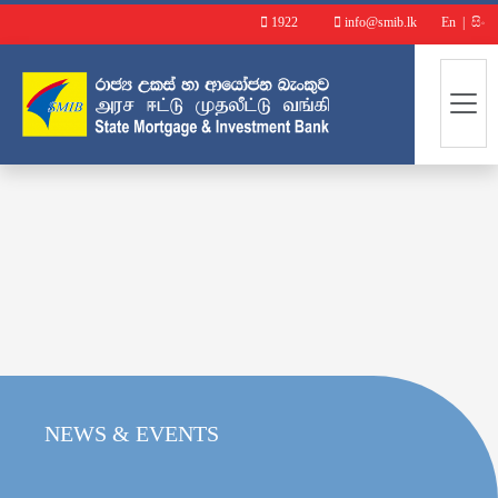
1922
info@smib.lk
En
|
සිං
NEWS & EVENTS